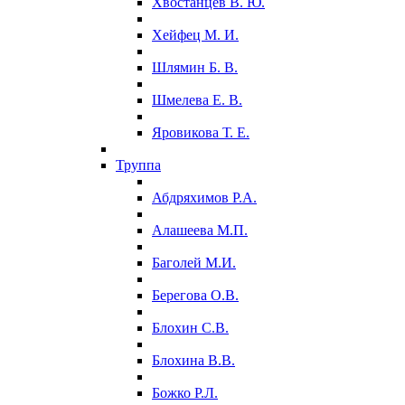
Хвостанцев В. Ю.
Хейфец М. И.
Шлямин Б. В.
Шмелева Е. В.
Яровикова Т. Е.
Труппа
Абдряхимов Р.А.
Алашеева М.П.
Баголей М.И.
Берегова О.В.
Блохин С.В.
Блохина В.В.
Божко Р.Л.