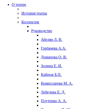
О театре
История театра
Коллектив
Руководство
Абелян Л. В.
Горбачева А.А.
Доманова О. В.
Золина Е. И.
Кайнов Б.П.
Комиссарова М. А.
Лебедева Е. Д.
Плутенко А. А.