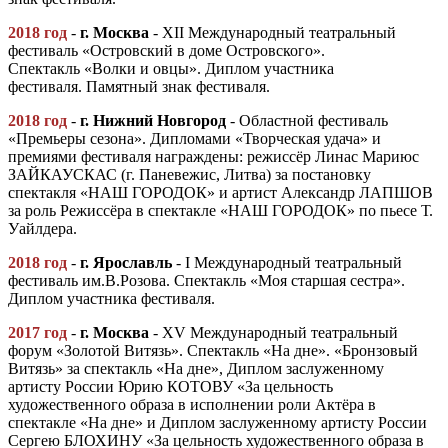
2018 год
-
г
.
Москва
- XII Международный театральный
фестиваль «Островский в доме Островского».
Спектакль «Волки и овцы». Диплом участника
фестиваля. Памятный знак фестиваля.
2018 год
-
г
.
Нижний Новгород
- Областной фестиваль
«Премьеры сезона». Дипломами «Творческая удача» и
премиями фестиваля награждены: режиссёр Линас Мариюс
ЗАЙКАУСКАС (г. Паневежис, Литва) за постановку
спектакля «НАШ ГОРОДОК» и артист Александр ЛАПШОВ
за роль Режиссёра в спектакле «НАШ ГОРОДОК» по пьесе Т.
Уайлдера.
2018 год
-
г.
Ярославль
- I Международный театральный
фестиваль им.В.Розова. Спектакль «Моя старшая сестра».
Диплом участника фестиваля.
2017 год
-
г.
Москва
- ХV Международный театральный
форум «Золотой Витязь». Спектакль «На дне». «Бронзовый
Витязь» за спектакль «На дне», Диплом заслуженному
артисту России Юрию КОТОВУ «За цельность
художественного образа в исполнении роли Актёра в
спектакле «На дне» и Диплом заслуженному артисту России
Сергею БЛОХИНУ «За цельность художественного образа в