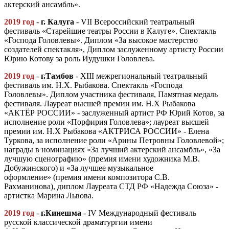
актерский ансамбль».
2019 год
-
г. Калуга
- VII Всероссийский театральный
фестиваль «Старейшие театры России в Калуге». Спектакль
«Господа Головлевы». Диплом «За высокое мастерство
создателей спектакля», Диплом заслуженному артисту России
Юрию Котову за роль Иудушки Головлева.
2019 год
-
г.Тамбов
- ХIII межрегиональный театральный
фестиваль им. Н.Х. Рыбакова. Спектакль «Господа
Головлевы». Диплом участника фестиваля, Памятная медаль
фестиваля. Лауреат высшей премии им. Н.Х Рыбакова
«АКТЁР РОССИИ» - заслуженный артист РФ Юрий Котов, за
исполнение роли «Порфирия Головлева»; лауреат высшей
премии им. Н.Х Рыбакова «АКТРИСА РОССИИ» - Елена
Туркова, за исполнение роли «Арины Петровны Головлевой»;
награды в номинациях «За лучший актерский ансамбль», «За
лучшую сценографию» (премия имени художника М.В.
Добужинского) и «За лучшее музыкальное
оформление» (премия имени композитора С.В.
Рахманинова), диплом Лауреата СТД РФ «Надежда Союза» -
артистка Марина Львова.
2019 год
-
г.Кинешма
- IV Международный фестиваль
русской классической драматургии имени