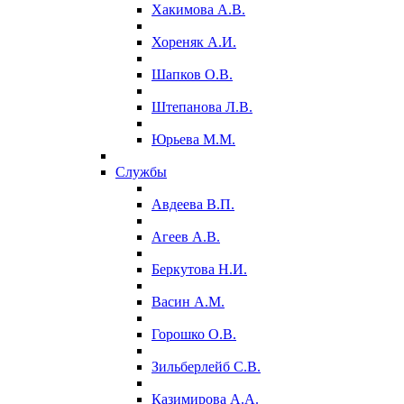
Хакимова А.В.
Хореняк А.И.
Шапков О.В.
Штепанова Л.В.
Юрьева М.М.
Службы
Авдеева В.П.
Агеев А.В.
Беркутова Н.И.
Васин А.М.
Горошко О.В.
Зильберлейб С.В.
Казимирова А.А.