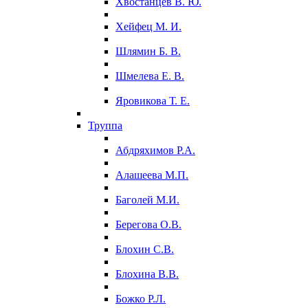
Хвостанцев В. Ю.
Хейфец М. И.
Шлямин Б. В.
Шмелева Е. В.
Яровикова Т. Е.
Труппа
Абдряхимов Р.А.
Алашеева М.П.
Баголей М.И.
Берегова О.В.
Блохин С.В.
Блохина В.В.
Божко Р.Л.