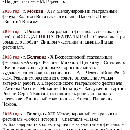
«На дне» по пьесе М. Горького.
2016 год
-
г. Москва
- ХIV Международный театральный
форум «Золотой Витязь». Спектакль «Павел I». Приз
«Золотой Витязь».
2016 год
-
г. Рязань
- I театральный фестиваль спектаклей о
любви «СВИДАНИЯ НА ТЕАТРАЛЬНОЙ». Спектакль «Три
романса о любви». Диплом участника и памятный знак
фестиваля.
2016 год
-
г. Белгород
- X Всероссийский театральный
фестиваль «Актеры России - Михаилу Щепкину». Спектакль
«Вишнёвый сад». Диплом «За оригинальность
художественного воплощения пьесы А.П.Чехова «Вишнёвый
сад». Решением экспертного совета определена лучшая
актёрская работа X Всероссийского театрального фестиваля
«Актёры России – Михаилу Щепкину» - Заслуженный артист
России Сергей Блохин, исполнитель роли Лопахина в
спектакле «Вишнёвый сад» по пьесе Антона Павловича
Чехова.
2016 год
-
г.
Вологда
- XIII Международный театральный
фестиваль «Голоса истории». Спектакль «Павел
I». Благодарность коллективу театра за участние в фестивале.
Дипломом жюри фестиваля награжден заслуженный артист