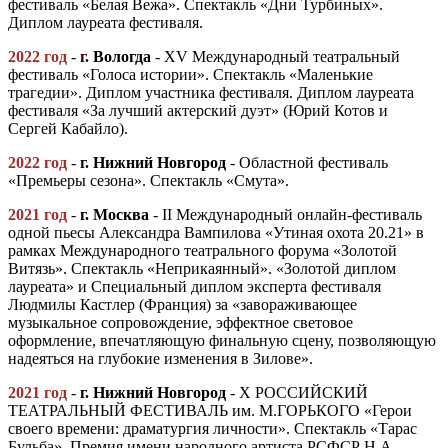
фестиваль «Белая Вежа». Спектакль «Дни Турбиных».
Диплом лауреата фестиваля.
2022 год
-
г.
Вологда
- XV Международный театральный
фестиваль «Голоса истории». Спектакль «Маленькие
трагедии». Диплом участника фестиваля. Диплом лауреата
фестиваля «За лучший актерский дуэт» (Юрий Котов и
Сергей Кабайло).
2022 год
-
г
.
Нижний Новгород
- Областной фестиваль
«Премьеры сезона». Спектакль «Смута».
2021 год
-
г.
Москва
- II Международный онлайн-фестиваль
одной пьесы Александра Вампилова «Утиная охота 20.21» в
рамках Международного театрального форума «Золотой
Витязь». Спектакль «Неприкаянный». «Золотой диплом
лауреата» и Специальный диплом эксперта фестиваля
Людмилы Кастлер (Франция) за «завораживающее
музыкальное сопровождение, эффектное световое
оформление, впечатляющую финальную сцену, позволяющую
надеяться на глубокие изменения в Зилове».
2021 год
-
г
.
Нижний Новгород
- X РОССИЙСКИЙ
ТЕАТРАЛЬНЫЙ ФЕСТИВАЛЬ им. М.ГОРЬКОГО «Герои
своего времени: драматургия личности». Спектакль «Тарас
Бульба». Премия имени народного артиста РСФСР Н.А.