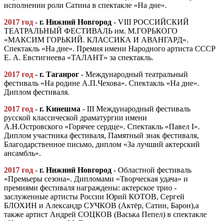
исполнении роли Сатина в спектакле «На дне».
2017 год
-
г. Нижний Новгород
- VIII РОССИЙСКИЙ
ТЕАТРАЛЬНЫЙ ФЕСТИВАЛЬ им. М.ГОРЬКОГО
«МАКСИМ ГОРЬКИЙ. КЛАССИКА И АВАНГАРД».
Спектакль «На дне». Премия имени Народного артиста СССР
Е. А. Евстигнеева «ТАЛАНТ» за спектакль.
2017 год
-
г. Таганрог
- Международный театральный
фестиваль «На родине А.П.Чехова». Спектакль «На дне».
Диплом фестиваля.
2017 год
-
г. Кинешма
- III Международный фестиваль
русской классической драматургии имени
А.Н.Островского «Горячее сердце». Спектакль «Павел I».
Диплом участника фестиваля, Памятный знак фестиваля,
Благодарственное письмо, диплом «За лучший актерский
ансамбль».
2017 год
-
г
.
Нижний Новгород
- Областной фестиваль
«Премьеры сезона». Дипломами «Творческая удача» и
премиями фестиваля награждены: актерское трио -
заслуженные артисты России Юрий КОТОВ, Сергей
БЛОХИН и Александр СУЧКОВ (Актёр, Сатин, Барон),а
также артист Андрей СОЦКОВ (Васька Пепел) в спектакле