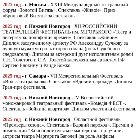
2025 год
-
г.
Москва
- ХХIII Международный театральный
форум «Золотой Витязь». Спектакль «Живой». Приз
«Бронзовый Витязь» за спектакль.
2025 год
-
г
.
Нижний Новгород
- XII РОССИЙСКИЙ
ТЕАТРАЛЬНЫЙ ФЕСТИВАЛЬ им. М.ГОРЬКОГО «Театр и
литература: полифония времен». Спектакль «Живой».
Диплом заслуженному артисту РФ Александру Сучкову за
лучшую мужскую роль второго плана (роль Судебного
следователя). Диплом за актерский дуэт исполнителям ролей
Л.Н. Толстого и С.А. Толстой заслуженным артистам РФ
Сергею Блохину и Раиде Божко.
2025 год
-
г
.
Самара
- VII Межрегиональный Фестиваль
«Волга театральная». Спектакль «Вдовий пароход». Диплом
Гран-при фестиваля.
2025 год
-
г
.
Нижний Новгород
- IV Всероссийский
моножанровый театральный фестиваль «Комедiя-ФЕСТ».
Спектакль «Зойкина квартира». Диплом участника фестиваля.
2025 год
-
г
.
Нижний Новгород
- Областной фестиваль
«Премьеры сезона». Спектакль «Вдовий пароход». Премии в
номинации "За исполнительское мастерство" получили:
актрисы театра Маргарита Баголей (за роль Анфисы