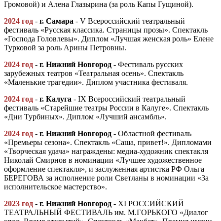
Громовой) и Алена Глазырина (за роль Капы Гущиной).
2024 год
-
г. Самара
- V Всероссийский театральный
фестиваль «Русская классика. Страницы прозы». Спектакль
«Господа Головлевы». Диплом «Лучшая женская роль» Елене
Турковой за роль Арины Петровны.
2024 год
-
г
.
Нижний Новгород
- Фестиваль русских
зарубежных театров «Театральная осень». Спектакль
«Маленькие трагедии». Диплом участника фестиваля.
2024 год
-
г. Калуга
- IX Всероссийский театральный
фестиваль «Старейшие театры России в Калуге». Спектакль
«Дни Турбиных». Диплом «Лучший ансамбль».
2024 год
-
г
.
Нижний Новгород
- Областной фестиваль
«Премьеры сезона». Спектакль «Саша, привет!». Дипломами
«Творческая удача» награждены: медиа-художник спектакля
Николай Смирнов в номинации «Лучшее художественное
оформление спектакля», и заслуженная артистка РФ Ольга
БЕРЕГОВА за исполнение роли Светланы в номинации «За
исполнительское мастерство».
2023 год
-
г
.
Нижний Новгород
- XI РОССИЙСКИЙ
ТЕАТРАЛЬНЫЙ ФЕСТИВАЛЬ им. М.ГОРЬКОГО «Диалог