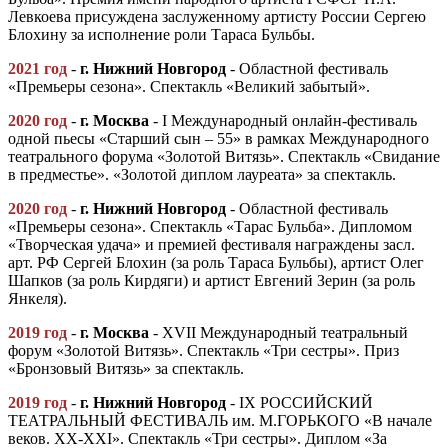
Левкоева присуждена заслуженному артисту России Сергею
Блохину за исполнение роли Тараса Бульбы.
2021 год
-
г
.
Нижний Новгород
- Областной фестиваль
«Премьеры сезона». Спектакль «Великий забытый».
2020 год
-
г.
Москва
- I Международный онлайн-фестиваль
одной пьесы «Старший сын – 55» в рамках Международного
театрального форума «Золотой Витязь». Спектакль «Свидание
в предместье». «Золотой диплом лауреата» за спектакль.
2020 год
-
г
.
Нижний Новгород
- Областной фестиваль
«Премьеры сезона». Спектакль «Тарас Бульба». Дипломом
«Творческая удача» и премией фестиваля награждены засл.
арт. РФ Сергей Блохин (за роль Тараса Бульбы), артист Олег
Шапков (за роль Кирдяги) и артист Евгений Зерин (за роль
Янкеля).
2019 год
-
г.
Москва
- ХVII Международный театральный
форум «Золотой Витязь». Спектакль «Три сестры». Приз
«Бронзовый Витязь» за спектакль.
2019 год
-
г
.
Нижний Новгород
- IX РОССИЙСКИЙ
ТЕАТРАЛЬНЫЙ ФЕСТИВАЛЬ им. М.ГОРЬКОГО «В начале
веков. XX-XXI». Спектакль «Три сестры». Диплом «За