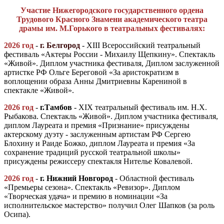
Участие Нижегородского государственного ордена
Трудового Красного Знамени академического театра
драмы им. М.Горького в театральных фестивалях:
2026 год
-
г. Белгород
- XIII Всероссийский театральный
фестиваль «Актеры России - Михаилу Щепкину». Спектакль
«Живой». Диплом участника фестиваля, Диплом заслуженной
артистке РФ Ольге Береговой «За аристократизм в
воплощении образа Анны Дмитриевны Карениной в
спектакле «Живой».
2026 год
-
г.Тамбов
- ХIХ театральный фестиваль им. Н.Х.
Рыбакова. Спектакль «Живой». Диплом участника фестиваля,
диплом Лауреата и премия «Признание» присуждены
актерскому дуэту - заслуженным артистам РФ Сергею
Блохину и Раиде Божко, диплом Лауреата и премия «За
сохранение традиций русской театральной школы»
присуждены режиссеру спектакля Нителье Ковалевой.
2026 год
-
г
.
Нижний Новгород
- Областной фестиваль
«Премьеры сезона». Спектакль «Ревизор». Диплом
«Творческая удача» и премию в номинации «За
исполнительское мастерство» получил Олег Шапков (за роль
Осипа).