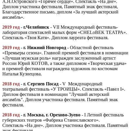
А.Н.Островского «Горячее сердце». Спектакль «На дне».
Диплом участника фестиваля, Памятный знак фестиваля,
Благодарственное письмо, диплом «За лучший актерский
ансамбль».
2019 год
-
г.Челябинск
- VII Международный фестиваль-
лаборатория спектаклей малых форм «CHELoBEK ТЕАТРА».
Спектакль «Твоя Катя». Диплом лауреата фестиваля.
2019 год
-
г
.
Нижний Новгород
- Областной фестиваль
«Премьеры сезона». Главной премией фестиваля в номинации
«Лучшая мужская роль» награжден заслуженный артист
России Юрий КОТОВ, а также дипломом «Творческая удача»
и премией фестиваля награждена художник по костюмам
Наталья Кузнецова.
2018 год
-
г
.
Сергиев Посад
- V Международный
театральный фестиваль «У ТРОИЦЫ». Спектакль «Павел I».
Диплом фестиваля в номинации "Лучший актерский
ансамбль". Диплом участника фестиваля. Памятный знак
фестиваля.
2018 год
-
г
.
Москва, г. Орехово-Зуево
- I Летний фестиваль
губернских театров «Фабрика Станиславского».
Спектакль «На дне». Диплом участника фестиваля. Памятный
знак фестиваля.