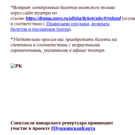
*Возврат электронных билетов возможен только
через сайт театра по
ссылке
https://drama.nnov.ru/afisha/tickets/ubs/#/refund
(осуще
в соответствии с
Правилами продажи, возврата
билетов и посещения театра
).
*Убедительно просим вас приобретать билеты на
спектакли в соответствии с возрастными
ограничениями, указанными в афише театра.
Спектакли январского репертуара принимают
участие в проекте
#ПушкинскаяКарта