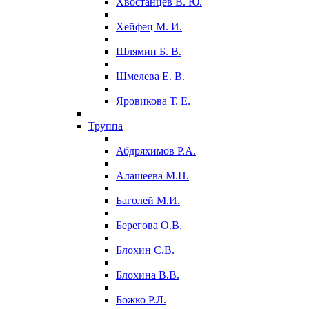
Хвостанцев В. Ю.
Хейфец М. И.
Шлямин Б. В.
Шмелева Е. В.
Яровикова Т. Е.
Труппа
Абдряхимов Р.А.
Алашеева М.П.
Баголей М.И.
Берегова О.В.
Блохин С.В.
Блохина В.В.
Божко Р.Л.