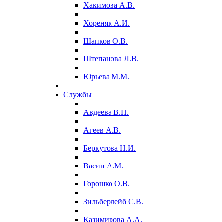
Хакимова А.В.
Хореняк А.И.
Шапков О.В.
Штепанова Л.В.
Юрьева М.М.
Службы
Авдеева В.П.
Агеев А.В.
Беркутова Н.И.
Васин А.М.
Горошко О.В.
Зильберлейб С.В.
Казимирова А.А.