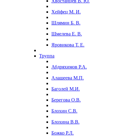
Хвостанцев В. Ю.
Хейфец М. И.
Шлямин Б. В.
Шмелева Е. В.
Яровикова Т. Е.
Труппа
Абдряхимов Р.А.
Алашеева М.П.
Баголей М.И.
Берегова О.В.
Блохин С.В.
Блохина В.В.
Божко Р.Л.