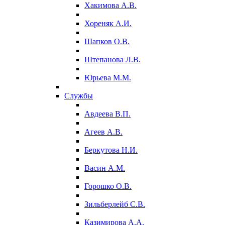
Хакимова А.В.
Хореняк А.И.
Шапков О.В.
Штепанова Л.В.
Юрьева М.М.
Службы
Авдеева В.П.
Агеев А.В.
Беркутова Н.И.
Васин А.М.
Горошко О.В.
Зильберлейб С.В.
Казимирова А.А.