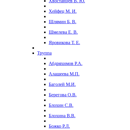
Хвостанцев В. Ю.
Хейфец М. И.
Шлямин Б. В.
Шмелева Е. В.
Яровикова Т. Е.
Труппа
Абдряхимов Р.А.
Алашеева М.П.
Баголей М.И.
Берегова О.В.
Блохин С.В.
Блохина В.В.
Божко Р.Л.