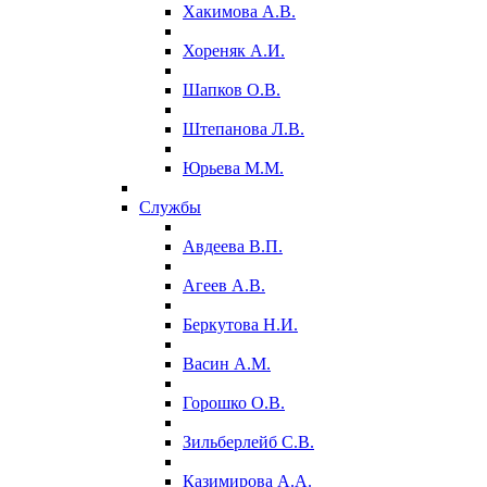
Хакимова А.В.
Хореняк А.И.
Шапков О.В.
Штепанова Л.В.
Юрьева М.М.
Службы
Авдеева В.П.
Агеев А.В.
Беркутова Н.И.
Васин А.М.
Горошко О.В.
Зильберлейб С.В.
Казимирова А.А.