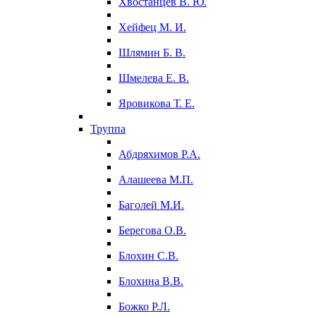
Хвостанцев В. Ю.
Хейфец М. И.
Шлямин Б. В.
Шмелева Е. В.
Яровикова Т. Е.
Труппа
Абдряхимов Р.А.
Алашеева М.П.
Баголей М.И.
Берегова О.В.
Блохин С.В.
Блохина В.В.
Божко Р.Л.