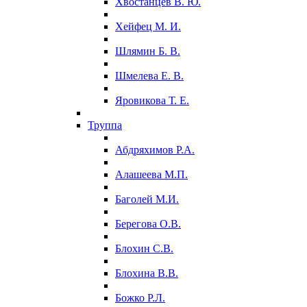
Хвостанцев В. Ю.
Хейфец М. И.
Шлямин Б. В.
Шмелева Е. В.
Яровикова Т. Е.
Труппа
Абдряхимов Р.А.
Алашеева М.П.
Баголей М.И.
Берегова О.В.
Блохин С.В.
Блохина В.В.
Божко Р.Л.