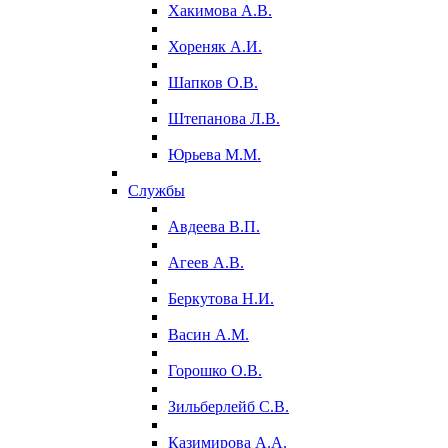
Хакимова А.В.
Хореняк А.И.
Шапков О.В.
Штепанова Л.В.
Юрьева М.М.
Службы
Авдеева В.П.
Агеев А.В.
Беркутова Н.И.
Васин А.М.
Горошко О.В.
Зильберлейб С.В.
Казимирова А.А.