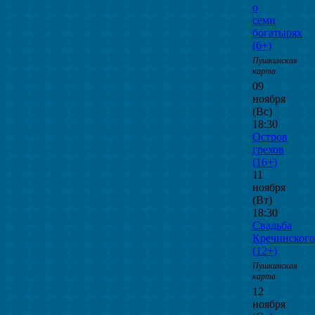
о
семи
богатырях
(6+)
Пушкинская
карта
09
ноября
(Вс)
18:30
Остров
грехов
(16+)
11
ноября
(Вт)
18:30
Свадьба
Кречинского
(12+)
Пушкинская
карта
12
ноября