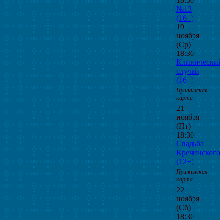
18:30
№13
(16+)
19
ноября
(Ср)
18:30
Клинически
случай
(16+)
Пушкинская
карта
21
ноября
(Пт)
18:30
Свадьба
Кречинского
(12+)
Пушкинская
карта
22
ноября
(Сб)
18:30