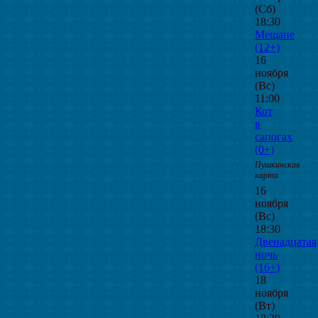
(Сб)
18:30
Мещане
(12+)
16
ноября
(Вс)
11:00
Кот
в
сапогах
(0+)
Пушкинская
карта
16
ноября
(Вс)
18:30
Двенадцатая
ночь
(16+)
18
ноября
(Вт)