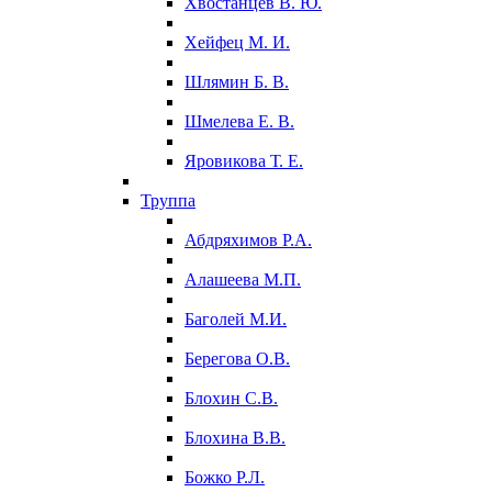
Хвостанцев В. Ю.
Хейфец М. И.
Шлямин Б. В.
Шмелева Е. В.
Яровикова Т. Е.
Труппа
Абдряхимов Р.А.
Алашеева М.П.
Баголей М.И.
Берегова О.В.
Блохин С.В.
Блохина В.В.
Божко Р.Л.