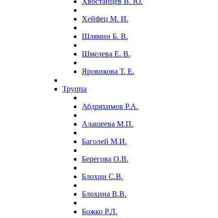
Хвостанцев В. Ю.
Хейфец М. И.
Шлямин Б. В.
Шмелева Е. В.
Яровикова Т. Е.
Труппа
Абдряхимов Р.А.
Алашеева М.П.
Баголей М.И.
Берегова О.В.
Блохин С.В.
Блохина В.В.
Божко Р.Л.