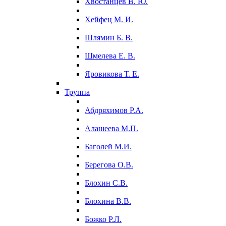
Хвостанцев В. Ю.
Хейфец М. И.
Шлямин Б. В.
Шмелева Е. В.
Яровикова Т. Е.
Труппа
Абдряхимов Р.А.
Алашеева М.П.
Баголей М.И.
Берегова О.В.
Блохин С.В.
Блохина В.В.
Божко Р.Л.