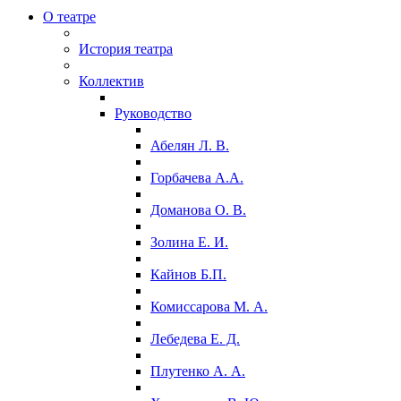
О театре
История театра
Коллектив
Руководство
Абелян Л. В.
Горбачева А.А.
Доманова О. В.
Золина Е. И.
Кайнов Б.П.
Комиссарова М. А.
Лебедева Е. Д.
Плутенко А. А.