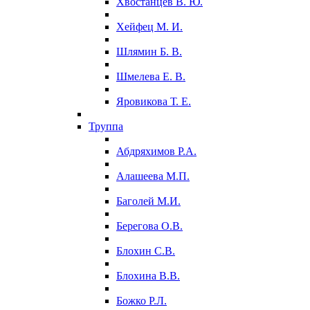
Хвостанцев В. Ю.
Хейфец М. И.
Шлямин Б. В.
Шмелева Е. В.
Яровикова Т. Е.
Труппа
Абдряхимов Р.А.
Алашеева М.П.
Баголей М.И.
Берегова О.В.
Блохин С.В.
Блохина В.В.
Божко Р.Л.