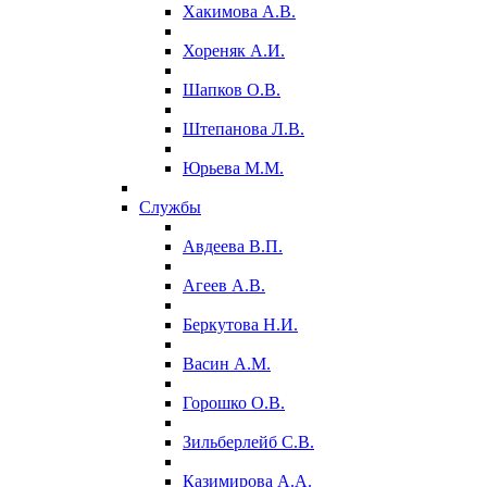
Хакимова А.В.
Хореняк А.И.
Шапков О.В.
Штепанова Л.В.
Юрьева М.М.
Службы
Авдеева В.П.
Агеев А.В.
Беркутова Н.И.
Васин А.М.
Горошко О.В.
Зильберлейб С.В.
Казимирова А.А.