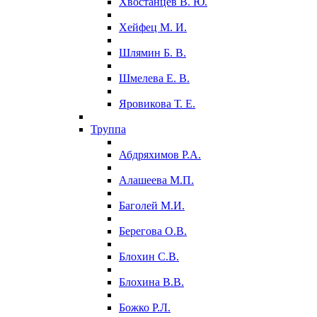
Хвостанцев В. Ю.
Хейфец М. И.
Шлямин Б. В.
Шмелева Е. В.
Яровикова Т. Е.
Труппа
Абдряхимов Р.А.
Алашеева М.П.
Баголей М.И.
Берегова О.В.
Блохин С.В.
Блохина В.В.
Божко Р.Л.