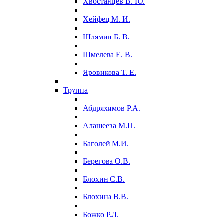
Хвостанцев В. Ю.
Хейфец М. И.
Шлямин Б. В.
Шмелева Е. В.
Яровикова Т. Е.
Труппа
Абдряхимов Р.А.
Алашеева М.П.
Баголей М.И.
Берегова О.В.
Блохин С.В.
Блохина В.В.
Божко Р.Л.