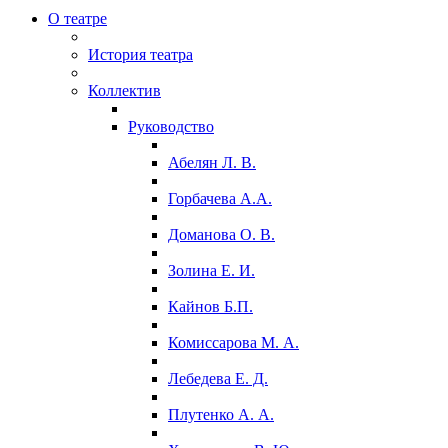
О театре
История театра
Коллектив
Руководство
Абелян Л. В.
Горбачева А.А.
Доманова О. В.
Золина Е. И.
Кайнов Б.П.
Комиссарова М. А.
Лебедева Е. Д.
Плутенко А. А.