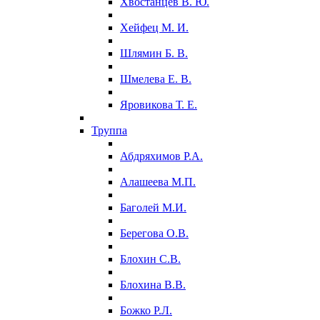
Хвостанцев В. Ю.
Хейфец М. И.
Шлямин Б. В.
Шмелева Е. В.
Яровикова Т. Е.
Труппа
Абдряхимов Р.А.
Алашеева М.П.
Баголей М.И.
Берегова О.В.
Блохин С.В.
Блохина В.В.
Божко Р.Л.