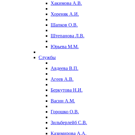
Хакимова А.В.
Хореняк А.И.
Шапков О.В.
Штепанова Л.В.
Юрьева М.М.
Службы
Авдеева В.П.
Агеев А.В.
Беркутова Н.И.
Васин А.М.
Горошко О.В.
Зильберлейб С.В.
Казимирова А.А.