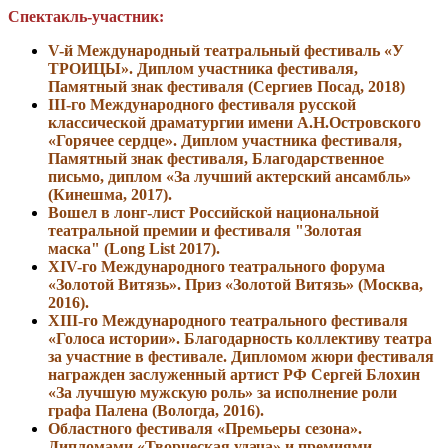
Спектакль-участник
:
V-й Международный театральный фестиваль «У
ТРОИЦЫ». Диплом участника фестиваля,
Памятный знак фестиваля
(Сергиев Посад, 2018)
III-го Международного фестиваля русской
классической драматургии имени А.Н.Островского
«Горячее сердце». Диплом участника фестиваля,
Памятный знак фестиваля, Благодарственное
письмо, диплом
«За лучший актерский ансамбль»
(Кинешма, 2017).
Вошел в лонг-лист Российской национальной
театральной премии и фестиваля "Золотая
маска" (Long List 2017).
ХIV-го Международного театрального форума
«Золотой Витязь». Приз «Золотой Витязь» (Москва,
2016).
XIII-го Международного театрального фестиваля
«Голоса истории». Благодарность коллективу театра
за участние в фестивале. Дипломом жюри фестиваля
награжден заслуженный артист РФ Сергей Блохин
«За лучшую мужскую роль» за исполнение роли
графа Палена (Вологда, 2016).
Областного фестиваля «Премьеры сезона».
Дипломами «Творческая удача» и премиями