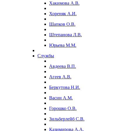
Хакимова А.В.
Хореняк А.И.
Шапков О.В.
Штепанова Л.В.
Юрьева М.М.
Службы
Авдеева В.П.
Агеев А.В.
Беркутова Н.И.
Васин А.М.
Горошко О.В.
Зильберлейб С.В.
Казимирова А.А.