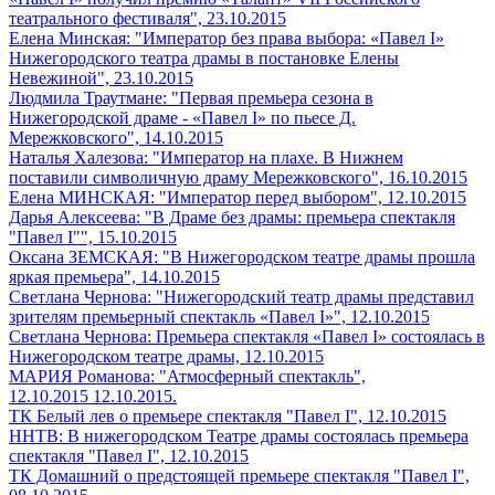
театрального фестиваля", 23.10.2015
Елена Минская: "Император без права выбора: «Павел I»
Нижегородского театра драмы в постановке Елены
Невежиной", 23.10.2015
Людмила Траутмане: "Первая премьера сезона в
Нижегородской драме - «Павел I» по пьесе Д.
Мережковского", 14.10.2015
Наталья Халезова: "Император на плахе. В Нижнем
поставили символичную драму Мережковского", 16.10.2015
Елена МИНСКАЯ: "Император перед выбором", 12.10.2015
Дарья Алексеева: "В Драме без драмы: премьера спектакля
"Павел I"", 15.10.2015
Оксана ЗЕМСКАЯ: "В Нижегородском театре драмы прошла
яркая премьера", 14.10.2015
Светлана Чернова: "Нижегородский театр драмы представил
зрителям премьерный спектакль «Павел I»", 12.10.2015
Светлана Чернова: Премьера спектакля «Павел I» состоялась в
Нижегородском театре драмы, 12.10.2015
МАРИЯ Романова: "Атмосферный спектакль",
12.10.2015 12.10.2015.
ТК Белый лев о премьере спектакля "Павел I", 12.10.2015
ННТВ: В нижегородском Театре драмы состоялась премьера
спектакля "Павел I", 12.10.2015
ТК Домашний о предстоящей премьере спектакля "Павел I",