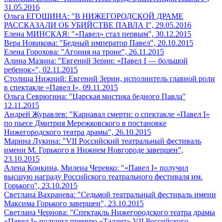
31.05.2016
Ольга ЕГОШИНА: "В НИЖЕГОРОДСКОЙ ДРАМЕ
РАССКАЗАЛИ ОБ УБИЙСТВЕ ПАВЛА I", 29.05.2016
Елена МИНСКАЯ: "«Павел» стал первым", 30.12.2015
Вера Новикова: "Бедный император Павел", 20.10.2015
Елена Горохова: "Агония на троне", 26.11.2015
Алина Мазина: "Евгений Зерин: «Павел I — большой
ребенок»", 02.11.2015
Столица Нижний: Евгений Зерин, исполнитель главной роли
в спектакле «Павел I», 09.11.2015
Ольга Севрюгина: "Царская мистика бедного Павла"
12.11.2015
Андрей Журавлев: "Карнавал смерти: о спектакле «Павел I»
по пьесе Дмитрия Мережковского в постановке
Нижегородского театра драмы", 26.10.2015
Марина Лукина: "VII Российский театральный фестиваль
имени М. Горького в Нижнем Новгороде завершен",
23.10.2015
Алена Конкина, Милена Черевко: "«Павел I» получил
высшую награду Российского театрального фестиваля им.
Горького", 23.10.2015
Светлана Вахранева: "Седьмой театральный фестиваль имени
Максима Горького завершен", 23.10.2015
Светлана Чернова: "Спектакль Нижегородского театра драмы
«Павел I» получил премию «Талант» VII Российского