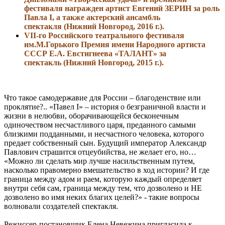
фестиваля награжден артист Евгений ЗЕРИН за роль
Павла I, а также актерский ансамбль
спектакля
(Нижний Новгород, 2016 г.).
VII-го Российского театрального фестиваля
им.М.Горького
Премия имени Народного артиста
СССР Е.А. Евстигнеева «ТАЛАНТ» за
спектакль
(Нижний Новгород, 2015 г.).
Что такое самодержавие для России – благоденствие или
проклятие?.. «Павел I» – история о безграничной власти и
жизни в нелюбви, оборачивающейся бесконечным
одиночеством несчастливого царя, преданного самыми
близкими подданными, и несчастного человека, которого
предает собственный сын. Будущий император Александр
Павлович страшится отцеубийства, не желает его, но…
«Можно ли сделать мир лучше насильственным путем,
насколько правомерно вмешательство в ход истории? И где
граница между адом и раем, которую каждый определяет
внутри себя сам, граница между тем, что дозволено и НЕ
дозволено во имя неких благих целей?» - такие вопросы
волновали создателей спектакля.
Режиссер-постановщик Елена Невежина пригласила к