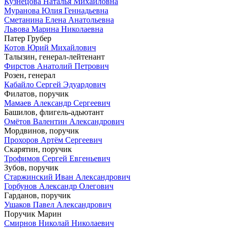
Кузнецова Наталья Михайловна
Муранова Юлия Геннадьевна
Сметанина Елена Анатольевна
Львова Марина Николаевна
Патер Грубер
Котов Юрий Михайлович
Талызин, генерал-лейтенант
Фирстов Анатолий Петрович
Розен, генерал
Кабайло Сергей Эдуардович
Филатов, поручик
Мамаев Александр Сергеевич
Башилов, флигель-адьютант
Омётов Валентин Александрович
Мордвинов, поручик
Прохоров Артём Сергеевич
Скарятин, поручик
Трофимов Сергей Евгеньевич
Зубов, поручик
Старжинский Иван Александрович
Горбунов Александр Олегович
Гарданов, поручик
Ушаков Павел Александрович
Поручик Марин
Смирнов Николай Николаевич