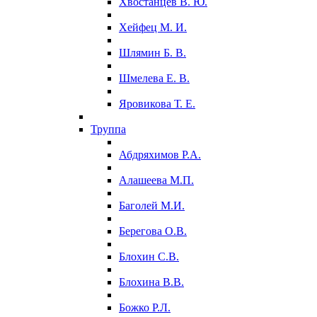
Хвостанцев В. Ю.
Хейфец М. И.
Шлямин Б. В.
Шмелева Е. В.
Яровикова Т. Е.
Труппа
Абдряхимов Р.А.
Алашеева М.П.
Баголей М.И.
Берегова О.В.
Блохин С.В.
Блохина В.В.
Божко Р.Л.