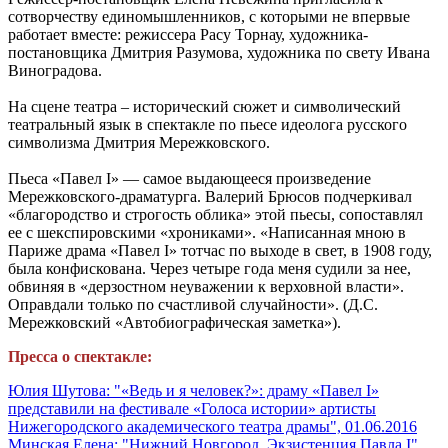
сотворчеству единомышленников, с которыми не впервые
работает вместе: режиссера Расу Торнау, художника-
постановщика Дмитрия Разумова, художника по свету Ивана
Виноградова.
На сцене театра – исторический сюжет и символический
театральный язык в спектакле по пьесе идеолога русского
символизма Дмитрия Мережковского.
Пьеса «Павел I» — самое выдающееся произведение
Мережковского-драматурга. Валерий Брюсов подчеркивал
«благородство и строгость облика» этой пьесы, сопоставлял
ее с шекспировскими «хрониками». «Написанная мною в
Париже драма «Павел I» тотчас по выходе в свет, в 1908 году,
была конфискована. Через четыре года меня судили за нее,
обвиняя в «дерзостном неуважении к верховной власти».
Оправдали только по счастливой случайности». (Д.С.
Мережковский «Автобиографическая заметка»).
Пресса о спектакле:
Юлия Шутова: "«Ведь и я человек?»: драму «Павел I»
представили на фестивале «Голоса истории» артисты
Нижегородского академического театра драмы", 01.06.2016
Минская Елена: "Нижний Новгород. Экзистенция Павла I",