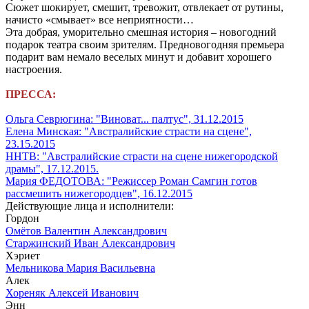
Сюжет шокирует, смешит, тревожит, отвлекает от рутины,
начисто «смывает» все неприятности…
Эта добрая, уморительно смешная история – новогодний
подарок театра своим зрителям. Предновогодняя премьера
подарит вам немало веселых минут и добавит хорошего
настроения.
ПРЕССА:
Ольга Севрюгина: "Виноват... палтус", 31.12.2015
Елена Минская: "Австралийские страсти на сцене",
23.15.2015
ННТВ: "Австралийские страсти на сцене нижегородской
драмы", 17.12.2015.
Мария ФЕДОТОВА: "Режиссер Роман Самгин готов
рассмешить нижегородцев", 16.12.2015
Действующие лица и исполнители:
Гордон
Омётов Валентин Александрович
Старжинский Иван Александрович
Хэриет
Мельникова Мария Васильевна
Алек
Хореняк Алексей Иванович
Энн