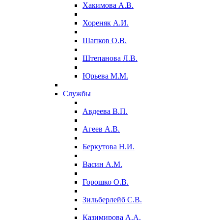
Хакимова А.В.
Хореняк А.И.
Шапков О.В.
Штепанова Л.В.
Юрьева М.М.
Службы
Авдеева В.П.
Агеев А.В.
Беркутова Н.И.
Васин А.М.
Горошко О.В.
Зильберлейб С.В.
Казимирова А.А.