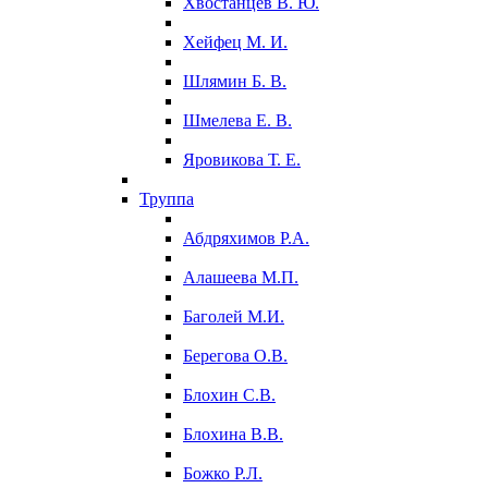
Хвостанцев В. Ю.
Хейфец М. И.
Шлямин Б. В.
Шмелева Е. В.
Яровикова Т. Е.
Труппа
Абдряхимов Р.А.
Алашеева М.П.
Баголей М.И.
Берегова О.В.
Блохин С.В.
Блохина В.В.
Божко Р.Л.