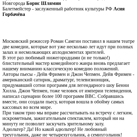
Новгорода
Борис Шлямин
Балетмейстер - заслуженный работник культуры РФ
Асия
Горбачёва
Московский режиссер Роман Самгин поставил в нашем театре
две комедии, которые вот уже несколько лет идут при полных
залах и несмолкающих аплодисментах зрителей.
В этот раз любимый нижегородцами (и не только!)
блистательный мастер комедийного жанра вновь предлагает
нашему вниманию классическую комедию положений.
Авторы пьесы - Дейв Фримен и Джон Чепмен. Дейв Фримен -
американский сатирик, драматург, телевизионщик,
придумавший сотни программ для легендарного шоу Бенни
Хилла. Джон Чепмен, тоже человек от империи телевидения,
написал сценарии более 100 программ BBC. Собравшись
вместе, они создали пьесу, которая вошла в обойму самых
кассовых во всем мире.
При таком трио мы вправе рассчитывать на встречу с легким,
искрометным, зажигательным спектаклем, который ни на
минуту не позволит заскучать зрительному залу.
Адюльтер? Да! Но какой адюльтер! Не любовный
треугольник, даже не четырехугольник, а семиугольник!