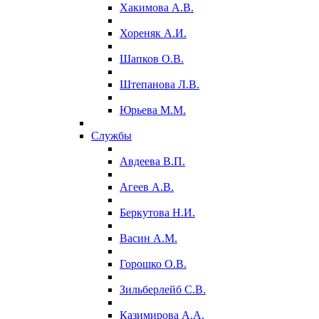
Хакимова А.В.
Хореняк А.И.
Шапков О.В.
Штепанова Л.В.
Юрьева М.М.
Службы
Авдеева В.П.
Агеев А.В.
Беркутова Н.И.
Васин А.М.
Горошко О.В.
Зильберлейб С.В.
Казимирова А.А.