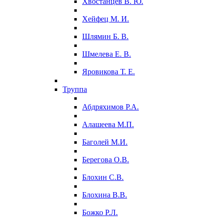
Хвостанцев В. Ю.
Хейфец М. И.
Шлямин Б. В.
Шмелева Е. В.
Яровикова Т. Е.
Труппа
Абдряхимов Р.А.
Алашеева М.П.
Баголей М.И.
Берегова О.В.
Блохин С.В.
Блохина В.В.
Божко Р.Л.