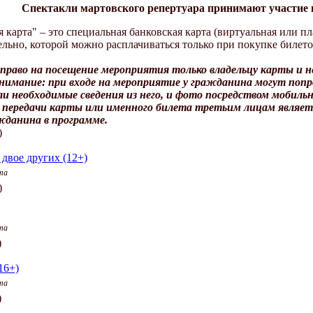
Спектакли мартовского репертуара принимают участие 
карта" – это специальная банковская карта (виртуальная или пла
ельно, которой можно расплачиваться только при покупке билето
право на посещение мероприятия только владельцу карты и 
имание: при входе на мероприятие у гражданина могут поп
ли необходимые сведения из него, и фото посредством мобил
передачи карты или именного билета третьим лицам являет
жданина в программе.
)
двое других (12+)
та
)
та
)
16+)
та
)