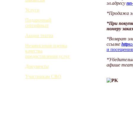
эл.адресу
nn
Услуги
*Продажа эл
Подарочный
*
При покуп
сертификат
номеру зака
Акции театра
*Возврат эл
ссылке
https:
Независимая оценка
и посещения
качества
предоставления услуг
*Убедительн
афише теат
Документы
Участникам СВО