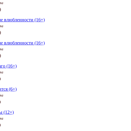
та
)
е влюбленности (16+)
та
)
е влюбленности (16+)
та
)
го (16+)
та
)
тся (6+)
та
)
ы (12+)
та
)