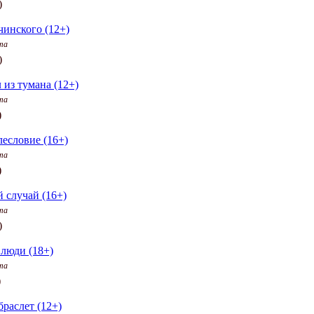
)
чинского (12+)
та
)
 из тумана (12+)
та
)
лесловие (16+)
та
)
 случай (16+)
та
)
люди (18+)
та
)
раслет (12+)