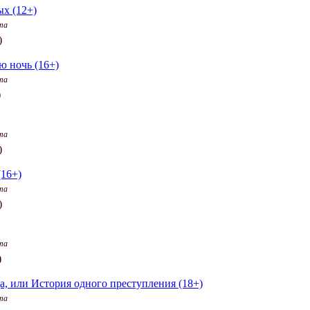
х (12+)
та
)
ю ночь (16+)
та
)
та
)
(16+)
та
)
та
)
а, или История одного преступления (18+)
та