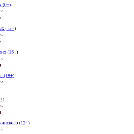
х (0+)
та
)
х (12+)
та
)
оих (16+)
та
)
! (18+)
та
)
+)
та
)
чинского (12+)
та