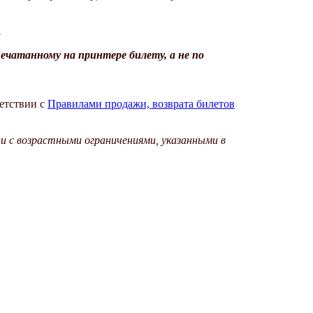
.
печатанному на принтере билету
, а не по
ветствии с
Правилами продажи, возврата билетов
и с возрастными ограничениями, указанными в