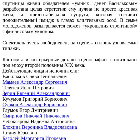
спутницы жизни обладателем «умных» денег Васильковым
разработана целая стратегия: ему нужна не просто красивая
жена, а презентабельная супруга, которая составит
положительный имидж в глазах влиятельных особ. В семье
молодоженов разыгрывается сюжет «укрощения строптивой»
с финансовым уклоном.
Спектакль очень злободневен, на сцене – сплошь узнаваемые
типажи.
Костюмы и интерьерные детали сценографии стилизованы
под эпоху второй половины XIX века.
Действующие лица и исполнители:
Васильков Савва Геннадьевич
Мамаев Александр Сергеевич
Телятев Иван Петрович
Зерин Евгений Александрович
Кучумов Григорий Борисович
Сучков Александр Борисович
Глумов Егор Дмитриевич
Смирнов Николай Николаевич
Чебоксарова Надежда Антоновна
Блохина Вероника Владиславовна
Лидия Юрьевна
Баголей Маргарита Игоревна