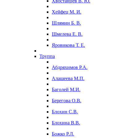
Хвостанцев В. Ю.
Хейфец М. И.
Шлямин Б. В.
Шмелева Е. В.
Яровикова Т. Е.
Труппа
Абдряхимов Р.А.
Алашеева М.П.
Баголей М.И.
Берегова О.В.
Блохин С.В.
Блохина В.В.
Божко Р.Л.