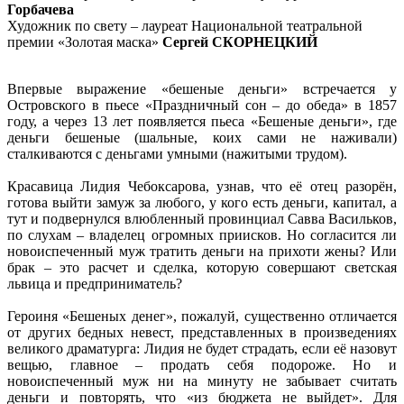
Горбачева
Художник по свету – лауреат Национальной театральной
премии «Золотая маска»
Сергей СКОРНЕЦКИЙ
Впервые выражение «бешеные деньги» встречается у
Островского в пьесе «Праздничный сон – до обеда» в 1857
году, а через 13 лет появляется пьеса «Бешеные деньги», где
деньги бешеные (шальные, коих сами не наживали)
сталкиваются с деньгами умными (нажитыми трудом).
Красавица Лидия Чебоксарова, узнав, что её отец разорён,
готова выйти замуж за любого, у кого есть деньги, капитал, а
тут и подвернулся влюбленный провинциал Савва Васильков,
по слухам – владелец огромных приисков. Но согласится ли
новоиспеченный муж тратить деньги на прихоти жены? Или
брак – это расчет и сделка, которую совершают светская
львица и предприниматель?
Героиня «Бешеных денег», пожалуй, существенно отличается
от других бедных невест, представленных в произведениях
великого драматурга: Лидия не будет страдать, если её назовут
вещью, главное – продать себя подороже. Но и
новоиспеченный муж ни на минуту не забывает считать
деньги и повторять, что «из бюджета не выйдет». Для