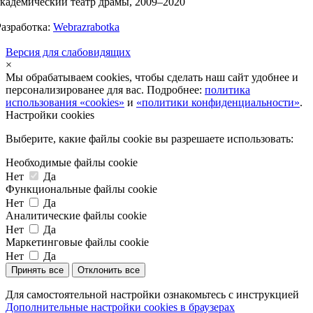
академический театр драмы, 2009–2020
Разработка:
Webrazrabotka
Версия для слабовидящих
×
Мы обрабатываем cookies, чтобы сделать наш сайт удобнее и
персонализированее для вас. Подробнее:
политика
использования «cookies»
и
«политики конфиденциальности»
.
Настройки cookies
Выберите, какие файлы cookie вы разрешаете использовать:
Необходимые файлы cookie
Нет
Да
Функциональные файлы cookie
Нет
Да
Аналитические файлы cookie
Нет
Да
Маркетинговые файлы cookie
Нет
Да
Принять все
Отклонить все
Для самостоятельной настройки ознакомьтесь с инструкцией
Дополнительные настройки cookies в браузерах