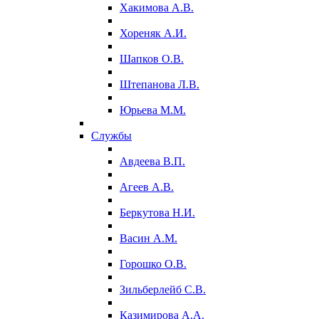
Хакимова А.В.
Хореняк А.И.
Шапков О.В.
Штепанова Л.В.
Юрьева М.М.
Службы
Авдеева В.П.
Агеев А.В.
Беркутова Н.И.
Васин А.М.
Горошко О.В.
Зильберлейб С.В.
Казимирова А.А.