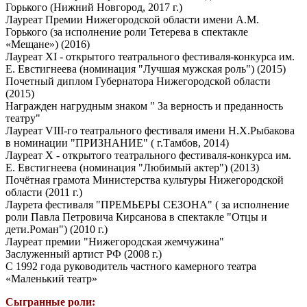
Горького (Нижний Новгород, 2017 г.)
Лауреат Премии Нижегородской области имени А.М.
Горького (за исполнение роли Тетерева в спектакле
«Мещане») (2016)
Лауреат ХI - открытого театрального фестиваля-конкурса им.
Е. Евстигнеева (номинация "Лучшая мужская роль") (2015)
Почетный диплом Губернатора Нижегородской области
(2015)
Награжден нагрудным знаком " За верность и преданность
театру"
Лауреат VIII-го театрального фестиваля имени Н.Х.Рыбакова
в номинации "ПРИЗНАНИЕ" ( г.Тамбов, 2014)
Лауреат Х - открытого театрального фестиваля-конкурса им.
Е. Евстигнеева (номинация "Любимый актер") (2013)
Почётная грамота Министерства культуры Нижегородской
области (2011 г.)
Лаурета фестиваля "ПРЕМЬЕРЫ СЕЗОНА" ( за исполнение
роли Павла Петровича Кирсанова в спектакле "Отцы и
дети.Роман") (2010 г.)
Лауреат премии "Нижегородская жемчужина"
Заслуженный артист РФ (2008 г.)
С 1992 года руководитель частного камерного театра
«Маленький театр»
Сыгранные роли: