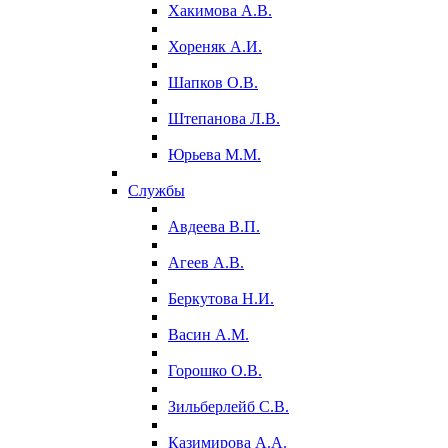
Хакимова А.В.
Хореняк А.И.
Шапков О.В.
Штепанова Л.В.
Юрьева М.М.
Службы
Авдеева В.П.
Агеев А.В.
Беркутова Н.И.
Васин А.М.
Горошко О.В.
Зильберлейб С.В.
Казимирова А.А.