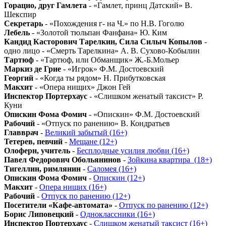
Горацио, друг Гамлета
- «Гамлет, принц Датский» В.
Шекспир
Секретарь
- «Похождения г- на Ч.» по Н.В. Гоголю
Лебель
- «Золотой тюльпан Фанфана» Ю. Ким
Кандид Касторович Тарелкин, Сила Силыч Копылов
-
одно лицо - «Смерть Тарелкина» А. В. Сухово-Кобылин
Тартюф
- «Тартюф, или Обманщик» Ж.-Б.Мольер
Маркиз де Грие
- «Игрок» Ф.М. Достоевский
Георгий
- «Когда ты рядом» Н. Прибутковская
Макхит
- «Опера нищих» Джон Гей
Инспектор Портерхаус
- «Слишком женатый таксист» Р.
Куни
Опискин Фома Фомич
- «Опискин» Ф.М. Достоевский
Рабочий
- «Отпуск по ранению» В. Кондратьев
Главврач
-
Великий забытый (16+)
Тетерев, певчий
-
Мещане (12+)
Олоферн, учитель
-
Бесплодные усилия любви (16+)
Павел Федорович Обольянинов
-
Зойкина квартира_(18+)
Тигеллин, римлянин
-
Саломея (16+)
Опискин Фома Фомич
-
Опискин (12+)
Макхит
-
Опера нищих (16+)
Рабочий
-
Отпуск по ранению (12+)
Посетители «Кафе-автомата»
-
Отпуск по ранению (12+)
Борис Липовецкий
-
Одноклассники (16+)
Инспектор Портерхаус
-
Слишком женатый таксист (16+)