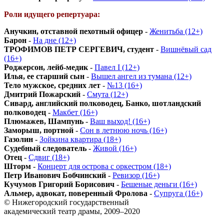
Роли идущего репертуара:
Анучкин, отставной пехотный офицер
-
Женитьба (12+)
Барон
-
На дне (12+)
ТРОФИМОВ ПЕТР СЕРГЕВИЧ, студент
-
Вишнёвый сад
(16+)
Роджерсон, лейб-медик
-
Павел I (12+)
Илья, ее старший сын
-
Вышел ангел из тумана (12+)
Тело мужское, средних лет
-
№13 (16+)
Дмитрий Пожарский
-
Смута (12+)
Сивард, английский полководец, Банко, шотландский
полководец
-
Макбет (16+)
Плюмажев, Шампунь
-
Ваш выход! (16+)
Заморыш, портной
-
Сон в летнюю ночь (16+)
Газолин
-
Зойкина квартира (18+)
Судебный следователь
-
Живой (16+)
Отец
-
Сдвиг (18+)
Шторм
-
Концерт для острова с оркестром (18+)
Петр Иванович Бобчинский
-
Ревизор (16+)
Кучумов Григорий Борисович
-
Бешеные деньги (16+)
Альмер, адвокат, поверенный Фролова
-
Супруга (16+)
© Нижегородский государственный
академический театр драмы, 2009–2020