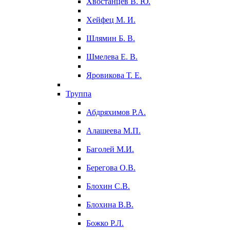
Хвостанцев В. Ю.
Хейфец М. И.
Шлямин Б. В.
Шмелева Е. В.
Яровикова Т. Е.
Труппа
Абдряхимов Р.А.
Алашеева М.П.
Баголей М.И.
Берегова О.В.
Блохин С.В.
Блохина В.В.
Божко Р.Л.