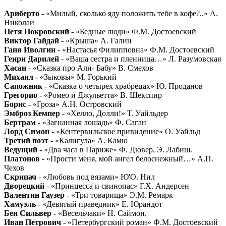
Ариберто
- «Милый, сколько яду положить тебе в кофе?..» А.
Николаи
Петя Покровский
- «Бедные люди» Ф.М. Достоевский
Виктор Гайдай
- «Крыша» А. Галин
Ганя Иволгин
- «Настасья Филипповна» Ф.М. Достоевский
Генри Дарилей
- «Ваша сестра и пленница…» Л. Разумовская
Хасан
- «Сказка про Али- Бабу» В. Смехов
Михаил
- «Зыковы» М. Горький
Сапожник
- «Сказка о четырех храбрецах» Ю. Проданов
Грегорио
- «Ромео и Джульетта» В. Шекспир
Борис
- «Гроза» А.Н. Островский
Эмброз Кемпер
- «Хелло, Долли!» Т. Уайльдер
Бертрам
- «Загнанная лошадь» Ф. Саган
Лорд Симон
- «Кентервильское привидение» О. Уайльд
Третий поэт
- «Калигула» А. Камю
Ведущий
- «Два часа в Париже» Ф. Дювер, Э. Лабиш.
Платонов
- «Прости меня, мой ангел белоснежный…» А.П.
Чехов
Скрипач
- «Любовь под вязами» Ю'О. Нил
Дворецкий
- «Принцесса и свинопас» Г.Х. Андерсен
Валентин Гаузер
- «Три товарища» Э.М. Ремарк
Хамуэль
- «Девятый праведник» Е. Юрандот
Бен Сильвер
- «Весельчаки» Н. Саймон.
Иван Петрович
- «Петербургский роман» Ф.М. Достоевский