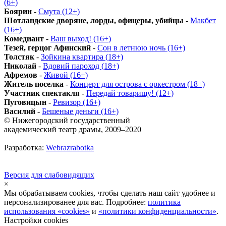
(6+)
Боярин
-
Смута (12+)
Шотландские дворяне, лорды, офицеры, убийцы
-
Макбет
(16+)
Комедиант
-
Ваш выход! (16+)
Тезей, герцог Афинский
-
Сон в летнюю ночь (16+)
Толстяк
-
Зойкина квартира (18+)
Николай
-
Вдовий пароход (18+)
Афремов
-
Живой (16+)
Житель поселка
-
Концерт для острова с оркестром (18+)
Участник спектакля
-
Передай товарищу! (12+)
Пуговицын
-
Ревизор (16+)
Василий
-
Бешеные деньги (16+)
© Нижегородский государственный
академический театр драмы, 2009–2020
Разработка:
Webrazrabotka
Версия для слабовидящих
×
Мы обрабатываем cookies, чтобы сделать наш сайт удобнее и
персонализированее для вас. Подробнее:
политика
использования «cookies»
и
«политики конфиденциальности»
.
Настройки cookies