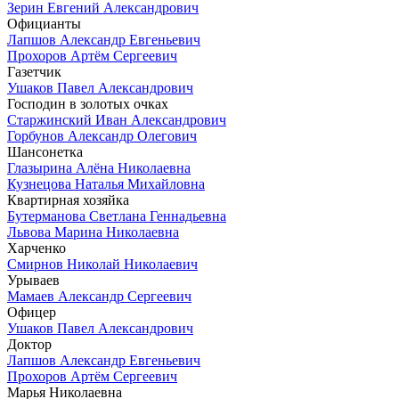
Зерин Евгений Александрович
Официанты
Лапшов Александр Евгеньевич
Прохоров Артём Сергеевич
Газетчик
Ушаков Павел Александрович
Господин в золотых очках
Старжинский Иван Александрович
Горбунов Александр Олегович
Шансонетка
Глазырина Алёна Николаевна
Кузнецова Наталья Михайловна
Квартирная хозяйка
Бутерманова Светлана Геннадьевна
Львова Марина Николаевна
Харченко
Смирнов Николай Николаевич
Урываев
Мамаев Александр Сергеевич
Офицер
Ушаков Павел Александрович
Доктор
Лапшов Александр Евгеньевич
Прохоров Артём Сергеевич
Марья Николаевна