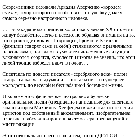
Современники называли Аркадия Аверченко «королем
смеха», юмор которого способен вызвать улыбку даже у
самого серьезно настроенного человека.
…Три закадычных приятеля-холостяка в начале XX столетия
живут беззаботно, легко и весело, не обращая внимания на то,
что происходит вокруг. Подходцев, Громов и Клинков
(фамилии говорят сами за себя!) сталкиваются с различными
персонажами, попадают в уморительно-смешные ситуации,
влюбляются, ссорятся, куролесят. Никогда не знаешь, что этой
лихой троице взбредет вдруг в голову…
Спектакль по повести писателя «серебряного века» полон
юмора, сарказма, выдумки и… ностальгии – по ушедшей
молодости, по веселой и бесшабашной богемной жизни.
И во всём этом фейерверке, театральном бурлеске –
оригинальные песни (специально написанные для спектакля
композитором Михаилом Хейфецем) в «живом» исполнении
артистов под собственный аккомпанемент, изобретательная
пластика и абсурдно-ироничная атмосфера превращений и
мистификаций.
Этот спектакль интересен ещё и тем, что он ДРУГОЙ – в