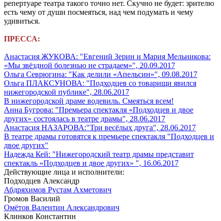
репертуаре театра такого точно нет. Скучно не будет: зрителю
есть чему от души посмеяться, над чем подумать и чему
удивиться.
ПРЕССА:
Анастасия ЖУКОВА: "Евгений Зерин и Мария Мельникова:
«Мы звёздной болезнью не страдаем»", 20.09.2017
Ольга Севрюгина: "Как делили «Апельсин»", 09.08.2017
Ольга ПЛАКСУНОВА: "Подходцев со товарищи явился
нижегородской публике", 28.06.2017
В нижегородской драме водевиль. Смеяться всем!
Анна Бугрова: "Премьера спектакля «Подходцев и двое
других» состоялась в театре драмы", 28.06.2017
Анастасия НАЗАРОВА:"Три весёлых друга", 28.06.2017
В театре драмы готовятся к премьере спектакля "Подходцев и
двое других"
Надежда Кей: "Нижегородский театр драмы представит
спектакль «Подходцев и двое других» ", 16.06.2017
Действующие лица и исполнители:
Подходцев Александр
Абдряхимов Рустам Ахметович
Громов Василий
Омётов Валентин Александрович
Клинков Константин