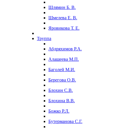
Шлямин Б. В.
Шмелева Е. В.
Яровикова Т. Е.
Труппа
Абдряхимов Р.А.
Алашеева М.П.
Баголей М.И.
Берегова О.В.
Блохин С.В.
Блохина В.В.
Божко Р.Л.
Бутерманова С.Г.