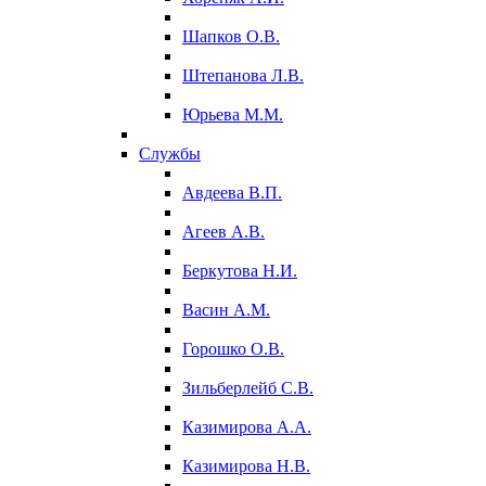
Шапков О.В.
Штепанова Л.В.
Юрьева М.М.
Службы
Авдеева В.П.
Агеев А.В.
Беркутова Н.И.
Васин А.М.
Горошко О.В.
Зильберлейб С.В.
Казимирова А.А.
Казимирова Н.В.