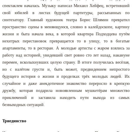
спектаклем началась. Музыку написал Михаил Хейфец, встретивший
свой юбилей в листах будущей партитуры, рассыпанных по
синтезатору. Главный художник театра Борис Шлямин превратил
пространство сцены в меняющуюся, словно в калейдоскопе, картину
жизни и быта начала века, в которой квартира Подходцева путём
нехитрых перестановок превращается то в улицу, то в богатые
апартаменты, то в ресторан. А молодые артисты с жаром взялись за
работу над историей, увидевшей свет ровно сто лет назад, накануне
перемен, всколыхнувших целую страну. В итоге получилась весёлая,
но с налётом грусти и, быть может, предвидением непростого
будущего история о жизни и проделках трёх молодых людей. Их
случайное и даже анекдотичное знакомство переросло в крепкую
дружбу, которая подарила новоявленным мушкетёрам множество
приключений и заставила находить пути выхода из самых
безвыходных ситуаций.
Триединство