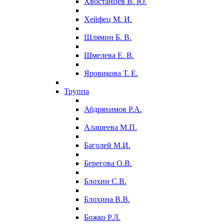
Хвостанцев В. Ю.
Хейфец М. И.
Шлямин Б. В.
Шмелева Е. В.
Яровикова Т. Е.
Труппа
Абдряхимов Р.А.
Алашеева М.П.
Баголей М.И.
Берегова О.В.
Блохин С.В.
Блохина В.В.
Божко Р.Л.