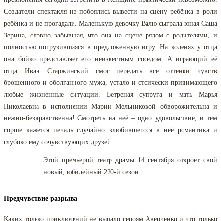
Создатели спектакля не побоялись вывести на сцену ребёнка в роли
ребёнка и не прогадали. Маленькую девочку Валю сыграла юная Саша
Зерина, словно забывшая, что она на сцене рядом с родителями, и
полностью погрузившаяся в предложенную игру. На коленях у отца
она бойко представляет его неизвестным соседом. А играющий её
отца Иван Старжинский смог передать все оттенки чувств
брошенного и оболганного мужа, устало и стоически принимающего
любые жизненные ситуации. Ветреная супруга и мать Марья
Николаевна в исполнении Марии Мельниковой обворожительна и
нежно-безнравственна! Смотреть на неё – одно удовольствие, и тем
горше кажется печаль случайно влюбившегося в неё романтика и
глубоко ему сочувствующих друзей.
Этой премьерой театр драмы 14 сентября откроет свой
новый, юбилейный 220-й сезон.
Предчувствие разрыва
Каких только приключений не выпало героям Аверченко и что только