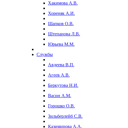
Хакимова А.В.
Хореняк А.И.
Шапков О.В.
Штепанова Л.В.
Юрьева М.М.
Службы
Авдеева В.П.
Агеев А.В.
Беркутова Н.И.
Васин А.М.
Горошко О.В.
Зильберлейб С.В.
Казимирова А.А.