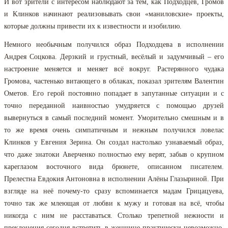
И вот зрители с интересом наблюдают за тем, как Подходцев, Громов
и Клинков начинают реализовывать свои «маниловские» проекты,
которые должны привести их к известности и изобилию.
Немного необычным получился образ Подходцева в исполнении
Андрея Соцкова. Дерзкий и грустный, весёлый и задумчивый – его
настроение меняется и меняет всё вокруг. Растерянного чудака
Громова, частенько витающего в облаках, показал зрителям Валентин
Ометов. Его герой постоянно попадает в запутанные ситуации и с
точно переданной наив­ностью умудряется с помощью друзей
вывернуться в самый последний момент. Уморительно смешным и в
то же время очень симпатичным и нежным получился ловелас
Клинков у Евгения Зерина. Он создал настолько узнаваемый образ,
что даже знатоки Аверченко полностью ему верят, забыв о крупном
кареглазом восточного вида брюнете, описанном писателем.
Прелестна Евдокия Антоновна в исполнении Алёны Глазыриной. При
взгляде на неё почему-то сразу вспоминается мадам Грицацуева,
точно так же млеющая от любви к мужу и готовая на всё, чтобы
никогда с ним не расставаться. Столько трепетной нежности и
преклонения сегодня встретить в женщине практически невозможно.