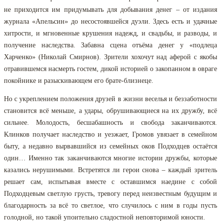
не приходится им придумывать для добывания денег – от издания
журнала «Апельсин» до несостоявшейся дуэли. Здесь есть и удачные
хитрости, и мгновенные крушения надежд, и свадьбы, и разводы, и
получение наследства. Забавна сцена отъёма денег у «подлеца
Харченко» (Николай Смирнов). Зрители хохочут над аферой с якобы
отравившемся насмерть гостем, дикой историей о закопанном в овраге
покойнике и разыскивающем его брате-близнеце.
Но с укреплением положения друзей в жизни веселья и беззаботности
становится всё меньше, а удары, обрушивающиеся на их дружбу, всё
сильнее. Молодость, бесшабашность и свобода заканчиваются.
Клинков получает наследство и уезжает, Громов увязает в семейном
быту, а недавно вырвавшийся из семейных оков Подходцев остаётся
один… Именно так заканчиваются многие истории дружбы, которые
казались нерушимыми. Встретятся ли герои снова – каждый зритель
решает сам, испытывая вместе с оставшимся наедине с собой
Подходцевым светлую грусть, тревогу перед неизвестным будущим и
благодарность за всё то светлое, что случилось с ним в годы пусть
голодной, но такой упоительно сладостной неповторимой юности.