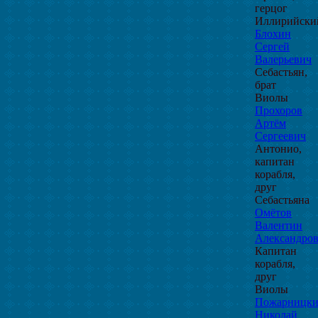
герцог
Иллирийски
Блохин
Сергей
Валерьевич
Себастьян,
брат
Виолы
Прохоров
Артём
Сергеевич
Антонио,
капитан
корабля,
друг
Себастьяна
Омётов
Валентин
Александро
Капитан
корабля,
друг
Виолы
Пожарницк
Николай