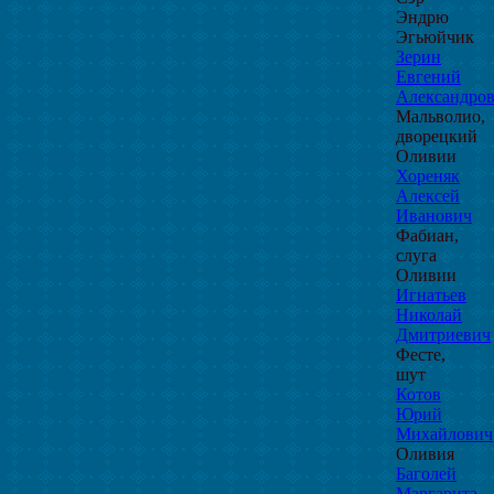
Эндрю
Эгьюйчик
Зерин
Евгений
Александро
Мальволио,
дворецкий
Оливии
Хореняк
Алексей
Иванович
Фабиан,
слуга
Оливии
Игнатьев
Николай
Дмитриевич
Фесте,
шут
Котов
Юрий
Михайлович
Оливия
Баголей
Маргарита