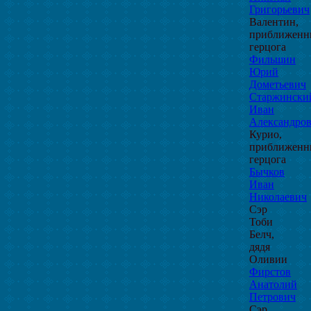
Григорьевич
Валентин,
приближен
герцога
Фильшин
Юрий
Дометьевич
Старжински
Иван
Александро
Курио,
приближен
герцога
Бычков
Иван
Николаевич
Сэр
Тоби
Белч,
дядя
Оливии
Фирстов
Анатолий
Петрович
Сэр