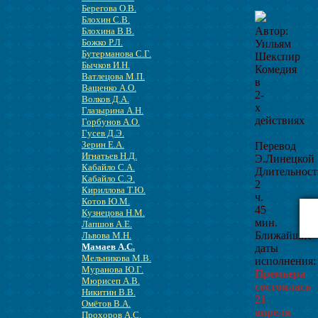
Берегова О.В.
Блохин С.В.
Автор:
Блохина В.В.
Божко Р.Л.
Уильям
Бутерманова С.Г.
Шекспир
Бычков И.Н.
Комедия
Ватлецова М.П.
в
Ващенко А.О.
2-
Волков Д.А.
х
Глазырина А.Н.
действиях
Горбунов А.О.
Гусев Д.Э.
Зерин Е.А.
Перевод
Игнатьев Н.Д.
Э.Линецкой
Кабайло С.А.
Длительност
Кабайло С.Э.
2
Кириллова Т.Ю.
ч.
Котов Ю.М.
45
Кузнецова Н.М.
мин.
Лапшов А.Е.
Ближайшие
Львова М.Н.
Мамаев А.С.
даты
Мельникова М.В.
исполнения:
Муранова Ю.Г.
Премьера
Мюрисеп А.В.
состоялась
Никитин В.В.
21
Омётов В.А.
апреля
Прохоров А.С.