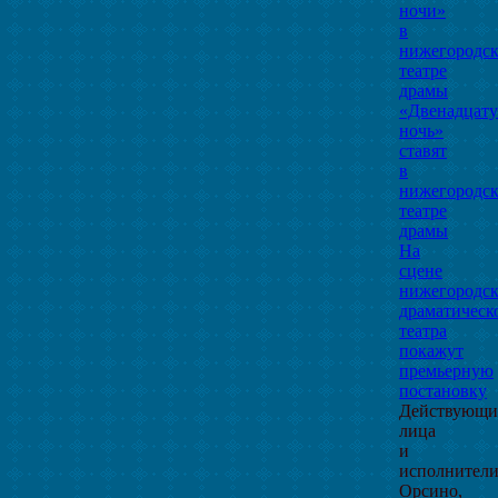
ночи»
в
нижегородс
театре
драмы
«Двенадцат
ночь»
ставят
в
нижегородс
театре
драмы
На
сцене
нижегородск
драматическ
театра
покажут
премьерную
постановку
Действующи
лица
и
исполнители
Орсино,