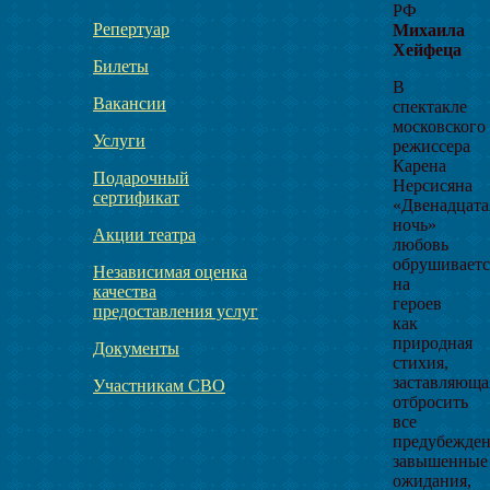
РФ
Репертуар
Михаила
Хейфеца
Билеты
В
Вакансии
спектакле
московского
Услуги
режиссера
Карена
Подарочный
Нерсисяна
сертификат
«Двенадцата
ночь»
Акции театра
любовь
обрушиваетс
Независимая оценка
на
качества
героев
предоставления услуг
как
природная
Документы
стихия,
заставляюща
Участникам СВО
отбросить
все
предубежден
завышенные
ожидания,