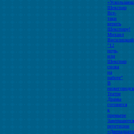
«Ускользаю
Шекспир
Все-
таки
верить
Шекспиру!
Михаил
Висилицкий
"12
ночь,
или
Шекспир
снова
на
работе"
В
нижегородс
Театре
Драмы
готовятся
к
премьере
Завершаютс
репетиции
«Двенадцат