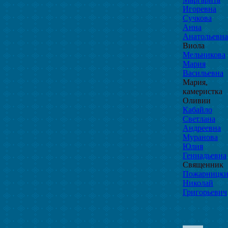
Игоревна
Сучкова
Анна
Анатольевна
Виола
Мельникова
Мария
Васильевна
Мария,
камеристка
Оливии
Кабайло
Светлана
Андреевна
Муранова
Юлия
Геннадьевна
Священник
Пожарницк
Николай
Григорьевич