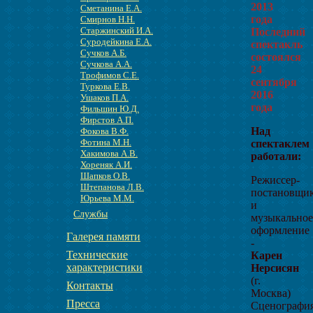
2013
Сметанина Е.А.
года
Смирнов Н.Н.
Старжинский И.А.
Последний
Суродейкина Е.А.
спектакль
Сучков А.Б.
состоялся
Сучкова А.А.
24
Трофимов С.Е.
сентября
Туркова Е.В.
2016
Ушаков П.А.
года
Фильшин Ю.Д.
Фирстов А.П.
Над
Фокова В.Ф.
Фотина М.Н.
спектаклем
Хакимова А.В.
работали:
Хореняк А.И.
Шапков О.В.
Режиссер-
Штепанова Л.В.
постановщи
Юрьева М.М.
и
Службы
музыкальное
оформление
Галерея памяти
-
Технические
Карен
характеристики
Нерсисян
(г.
Контакты
Москва)
Пресса
Сценографи