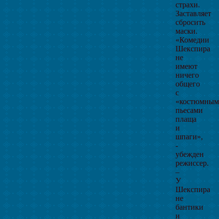
страхи.
Заставляет
сбросить
маски.
«Комедии
Шекспира
не
имеют
ничего
общего
с
«костюмны
пьесами
плаща
и
шпаги»,
-
убежден
режиссер.
–
У
Шекспира
не
бантики
и