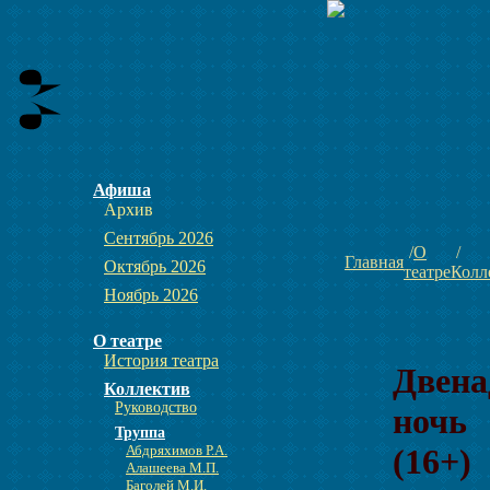
Афиша
Архив
Сентябрь 2026
О
Главная
Октябрь 2026
театре
Колл
Ноябрь 2026
О театре
История театра
Двена
Коллектив
Руководство
ночь
Труппа
Абдряхимов Р.А.
(16+)
Алашеева М.П.
Баголей М.И.