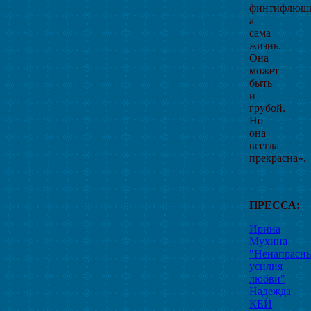
финтифлюш
а
сама
жизнь.
Она
может
быть
и
грубой.
Но
она
всегда
прекрасна».
ПРЕССА:
Ирина
Мухина
"Ненапрасн
усилия
любви"
Надежда
КЕЙ