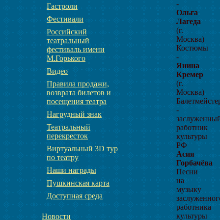
-
Гастроли
Ольга
Фестивали
Лагеда
(г.
Российский
Москва)
театральный
Костюмы
фестиваль имени
-
М.Горького
Янина
Видео
Кремер
(г.
Правила продажи,
Москва)
возврата билетов и
Балетмейсте
посещения театра
-
Нагрудный знак
заслуженны
Театральный
работник
перекресток
культуры
РФ
Виртуальный 3D тур
Асия
по театру
Горбачёва
Наши награды
Песни
на
Пушкинская карта
музыку
Доступная среда
заслуженног
работника
культуры
Новости