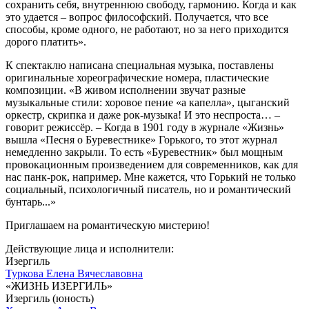
сохранить себя, внутреннюю свободу, гармонию. Когда и как
это удается – вопрос философский. Получается, что все
способы, кроме одного, не работают, но за него приходится
дорого платить».
К спектаклю написана специальная музыка, поставлены
оригинальные хореографические номера, пластические
композиции. «В живом исполнении звучат разные
музыкальные стили: хоровое пение «а капелла», цыганский
оркестр, скрипка и даже рок-музыка! И это неспроста… –
говорит режиссёр. – Когда в 1901 году в журнале «Жизнь»
вышла «Песня о Буревестнике» Горького, то этот журнал
немедленно закрыли. То есть «Буревестник» был мощным
провокационным произведением для современников, как для
нас панк-рок, например. Мне кажется, что Горький не только
социальный, психологичный писатель, но и романтический
бунтарь...»
Приглашаем на романтическую мистерию!
Действующие лица и исполнители:
Изергиль
Туркова Елена Вячеславовна
«ЖИЗНЬ ИЗЕРГИЛЬ»
Изергиль (юность)