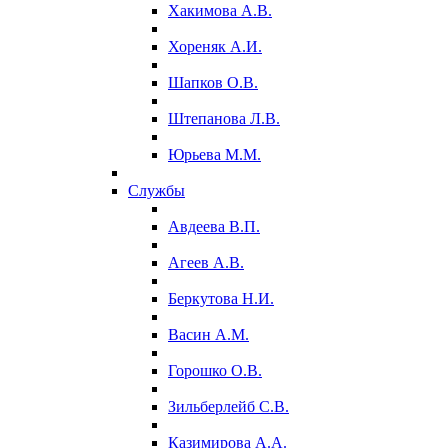
Хакимова А.В.
Хореняк А.И.
Шапков О.В.
Штепанова Л.В.
Юрьева М.М.
Службы
Авдеева В.П.
Агеев А.В.
Беркутова Н.И.
Васин А.М.
Горошко О.В.
Зильберлейб С.В.
Казимирова А.А.