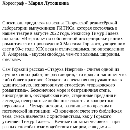
Хореограф –
Мария Лутошкина
Спектакль «родился» из эскиза Творческой режиссёрской
лаборатории выпускников ГИТИСа, которая состоялась в
нашем театре в августе 2022 года. Режиссёр Тимур Галеев
поставил «Изергиль» по собственной инсценировке ранних
романтических произведений Максима Горького, увидевшим
свет в 90-е годы XIX века и отличающимся, по определению
Л. Андреева, «вкусом свободы, чем-то вольным, широким,
смелым».
Сам Горький рассказ «Старуха Изергиль» считал одной из
лучших своих работ, не раз говорил, что вряд ли напишет что-
либо более красивое. Создатели спектакля погружают нас в
удивительную, неповторимую атмосферу «горьковского
романтизма». Бесконечное море и безграничная степь,
виноградники, бессарабская ночь, старинные предания и
легенды, невероятные любовные сюжеты и колоритные
персонажи… Четыре истории, различные по краскам и
поэтической интонации. «В конечном счете это библейская
тема, смесь язычества с христианством, как у Горького, –
уточняет Тимур Галеев. – Вечные попытки человека – при
разных способах взаимодействия с миром, с людьми –