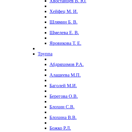
Хвостанцев В. Ю.
Хейфец М. И.
Шлямин Б. В.
Шмелева Е. В.
Яровикова Т. Е.
Труппа
Абдряхимов Р.А.
Алашеева М.П.
Баголей М.И.
Берегова О.В.
Блохин С.В.
Блохина В.В.
Божко Р.Л.