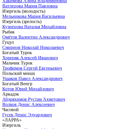
Хакимова Алина Владимировна
Ватлецова Мария Павловна
Изергиль (молодость)
Мельникова Мария Васильевна
Изергиль (зрелость)
Кузнецова Наталья Михайловна
Рыбак
Омётов Валентин Александрович
Гуцул
Смирнов Николай Николаевич
Богатый Турок
Хореняк Алексей Иванович
Мальчик Турок
Трофимов Сергей Евгеньевич
Польский монах
Ушаков Павел Александрович
Богатый Венгр
Котов Юрий Михайлович
Аркадэк
Абдряхимов Рустам Ахметович
Волков Денис Алексеевич
Часовой
Гусев Денис Эдуардович
«ЛАРРА»
Изергиль