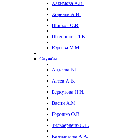
Хакимова А.В.
Хореняк А.И.
Шапков О.В.
Штепанова Л.В.
Юрьева М.М.
Службы
Авдеева В.П.
Агеев А.В.
Беркутова Н.И.
Васин А.М.
Горошко О.В.
Зильберлейб С.В.
Казимирова А.А.