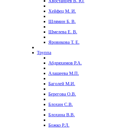
Хвостанцев В. Ю.
Хейфец М. И.
Шлямин Б. В.
Шмелева Е. В.
Яровикова Т. Е.
Труппа
Абдряхимов Р.А.
Алашеева М.П.
Баголей М.И.
Берегова О.В.
Блохин С.В.
Блохина В.В.
Божко Р.Л.