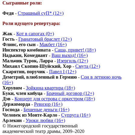
Сыгранные роли:
Федя
-
Страшный суП* (12+)
Роли идущего репертуара:
Жак
-
Кот в сапогах (0+)
Гость
-
Гранатовый браслет (12+)
Флинс, его сын
-
Макбет (16+)
Инспектор комбината
-
Саша, привет! (18+)
Надькин, Комедиант
-
Ваш выход! (16+)
Мальчик Турок, Ларра
-
Изергиль (12+)
Михаил Скопин-Шуйский, Хор
-
Смута (12+)
Скарятин, поручик
-
Павел I (12+)
Деметрий, влюбленный в Гермию
-
Сон в летнюю ночь
(16+)
Херувим
-
Зойкина квартира (18+)
Буки, член кибуца
-
Брачный договор (12+)
Дэв
-
Концерт для острова с оркестром (18+)
Держиморда
-
Ревизор (16+)
Господа
-
Бешеные деньги (16+)
Человек из Монте-Карло
-
Супруга (16+)
Арлекин
-
Уроки любви (16+)
© Нижегородский государственный
академический театр драмы, 2009–2020