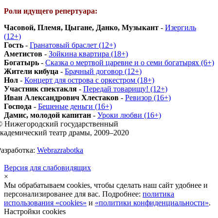
Роли идущего репертуара:
Часовой, Племя, Цыгане, Данко, Музыкант
-
Изергиль
(12+)
Гость
-
Гранатовый браслет (12+)
Аметистов
-
Зойкина квартира (18+)
Богатырь
-
Сказка о мертвой царевне и о семи богатырях (6+)
Жители кибуца
-
Брачный договор (12+)
Нол
-
Концерт для острова с оркестром (18+)
Участник спектакля
-
Передай товарищу! (12+)
Иван Александрович Хлестаков
-
Ревизор (16+)
Господа
-
Бешеные деньги (16+)
Дамис, молодой капитан
-
Уроки любви (16+)
© Нижегородский государственный
академический театр драмы, 2009–2020
Разработка:
Webrazrabotka
Версия для слабовидящих
×
Мы обрабатываем cookies, чтобы сделать наш сайт удобнее и
персонализированее для вас. Подробнее:
политика
использования «cookies»
и
«политики конфиденциальности»
.
Настройки cookies