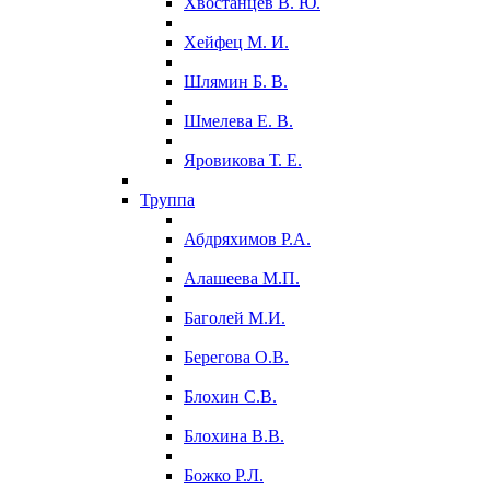
Хвостанцев В. Ю.
Хейфец М. И.
Шлямин Б. В.
Шмелева Е. В.
Яровикова Т. Е.
Труппа
Абдряхимов Р.А.
Алашеева М.П.
Баголей М.И.
Берегова О.В.
Блохин С.В.
Блохина В.В.
Божко Р.Л.