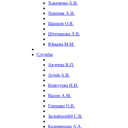
Хакимова А.В.
Хореняк А.И.
Шапков О.В.
Штепанова Л.В.
Юрьева М.М.
Службы
Авдеева В.П.
Агеев А.В.
Беркутова Н.И.
Васин А.М.
Горошко О.В.
Зильберлейб С.В.
Казимирова А.А.