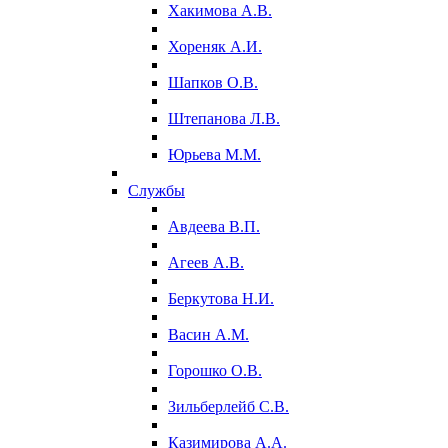
Хакимова А.В.
Хореняк А.И.
Шапков О.В.
Штепанова Л.В.
Юрьева М.М.
Службы
Авдеева В.П.
Агеев А.В.
Беркутова Н.И.
Васин А.М.
Горошко О.В.
Зильберлейб С.В.
Казимирова А.А.