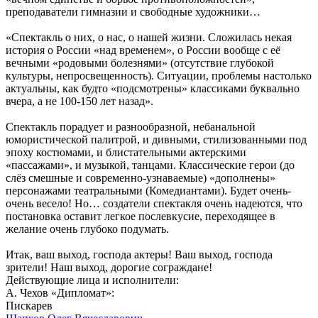
преподаватели гимназии и свободные художники…
«Спектакль о них, о нас, о нашей жизни. Сложилась некая
история о России «над временем», о России вообще с её
вечными «родовыми болезнями» (отсутствие глубокой
культуры, непросвещенность). Ситуации, проблемы настолько
актуальны, как будто «подсмотрены» классиками буквально
вчера, а не 100-150 лет назад».
Спектакль порадует и разнообразной, небанальной
юмористической палитрой, и дивными, стилизованными под
эпоху костюмами, и блистательными актерскими
«пассажами», и музыкой, танцами. Классические герои (до
слёз смешные и современно-узнаваемые) «дополнены»
персонажами театральными (Комедиантами). Будет очень-
очень весело! Но… создатели спектакля очень надеются, что
постановка оставит легкое послевкусие, переходящее в
желание очень глубоко подумать.
Итак, ваш выход, господа актеры! Ваш выход, господа
зрители! Наш выход, дорогие сограждане!
Действующие лица и исполнители:
А. Чехов «Дипломат»:
Пискарев