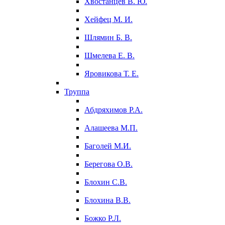
Хвостанцев В. Ю.
Хейфец М. И.
Шлямин Б. В.
Шмелева Е. В.
Яровикова Т. Е.
Труппа
Абдряхимов Р.А.
Алашеева М.П.
Баголей М.И.
Берегова О.В.
Блохин С.В.
Блохина В.В.
Божко Р.Л.