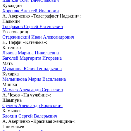
Шапков Олег Вячеславович
Кувалдин
Хореняк Алексей Иванович
А. Аверченко «Телеграфист Надькин»:
Надькин
Трофимов Сергей Евгеньевич
Его товарищ
Старжинский Иван Александрович
Н. Тэффи «Катенька»:
Катенька
Львова Марина Николаевна
Баголей Маргарита Игоревна
Мать
Муранова Юлия Геннадьевна
Кухарка
Мельникова Мария Васильевна
Мишка
Мамаев Александр Сергеевич
А. Чехов «На чужбине»:
Шампунь
Сучков Александр Борисович
Камышев
Блохин Сергей Валерьевич
А. Аверченко «Красивая женщина»:
Плюмажев