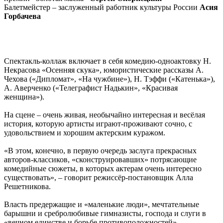
Балетмейстер – заслуженный работник культуры России
Асия
Горбачева
Спектакль-коллаж включает в себя комедию-одноактовку Н.
Некрасова «Осенняя скука», юмористические рассказы А.
Чехова («Дипломат», «На чужбине»), Н. Тэффи («Катенька»),
А. Аверченко («Телеграфист Надькин», «Красивая
женщина»).
На сцене – очень живая, необычайно интересная и весёлая
история, которую артисты играют-проживают сочно, с
удовольствием и хорошим актерским куражом.
«В этом, конечно, в первую очередь заслуга прекрасных
авторов-классиков, «сконструировавших» потрясающие
комедийные сюжеты, в которых актерам очень интересно
существовать», – говорит режиссёр-постановщик Алла
Решетникова.
Власть предержащие и «маленькие люди», мечтательные
барышни и сребролюбивые гимназисты, господа и слуги в
«вечном единстве и борьбе противоположностей»,