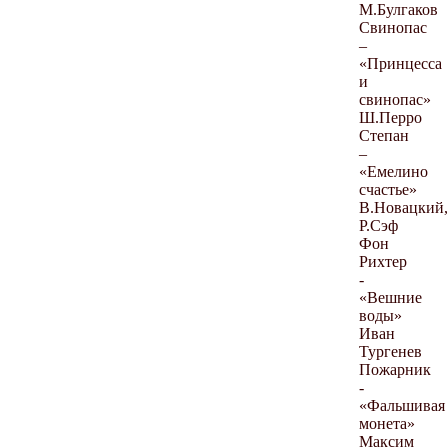
М.Булгаков
Свинопас
–
«Принцесса
и
свинопас»
Ш.Перро
Степан
–
«Емелино
счастье»
В.Новацкий,
Р.Сэф
Фон
Рихтер
-
«Вешние
воды»
Иван
Тургенев
Пожарник
-
«Фальшивая
монета»
Максим