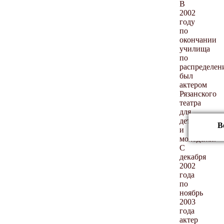
В
2002
году
по
окончании
училища
по
распределе
был
актером
Рязанского
театра
для
детей
В
и
молодежи.
С
декабря
2002
года
по
ноябрь
2003
года
актер