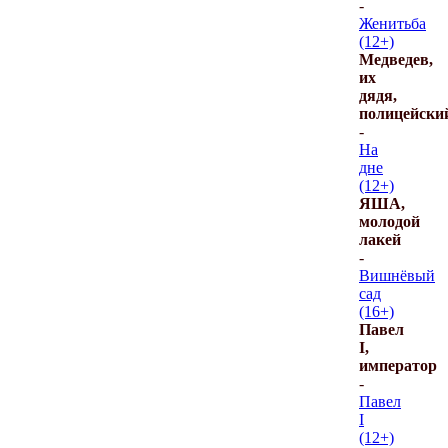
-
Женитьба
(12+)
Медведев,
их
дядя,
полицейски
-
На
дне
(12+)
ЯША,
молодой
лакей
-
Вишнёвый
сад
(16+)
Павел
I,
император
-
Павел
I
(12+)