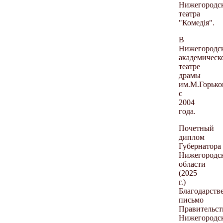
Нижегородс
театра
"Комедiя".
В
Нижегородс
академическ
театре
драмы
им.М.Горько
с
2004
года.
Почетный
диплом
Губернатора
Нижегородс
области
(2025
г.)
Благодарств
письмо
Правительст
Нижегородс