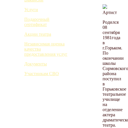
Услуги
Артист
Подарочный
Родился
сертификат
08
сентября
Акции театра
1981года
в
Независимая оценка
г.Горьком.
качества
По
предоставления услуг
окончании
школы
Документы
Сормовског
района
Участникам СВО
поступил
в
Горьковское
театральное
училище
на
отделение
актера
драматическ
театра.