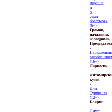
царевне
и
о
семи
богатырях
(6+)
Громов,
начальник
аэродрома,
Председате
-
Параллельн
влюбленнос
(16+)
Лариосик
—
житомирск
кузен
-
Дни
Турбиных
(12+)
Боярин
-
Смута