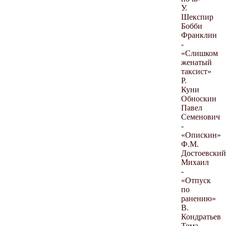
У.
Шекспир
Бобби
Франклин
-
«Слишком
женатый
таксист»
Р.
Куни
Обноскин
Павел
Семенович
-
«Опискин»
Ф.М.
Достоевский
Михаил
-
«Отпуск
по
ранению»
В.
Кондратьев
Тома