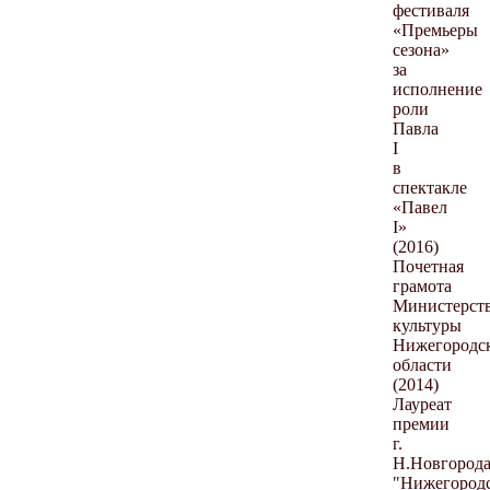
фестиваля
«Премьеры
сезона»
за
исполнение
роли
Павла
I
в
спектакле
«Павел
I»
(2016)
Почетная
грамота
Министерст
культуры
Нижегородс
области
(2014)
Лауреат
премии
г.
Н.Новгород
"Нижегород