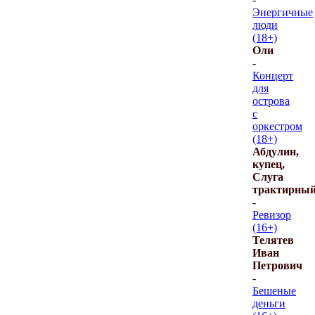
Энергичные
люди
(18+)
Оли
-
Концерт
для
острова
с
оркестром
(18+)
Абдулин,
купец,
Слуга
трактирны
-
Ревизор
(16+)
Телятев
Иван
Петрович
-
Бешеные
деньги