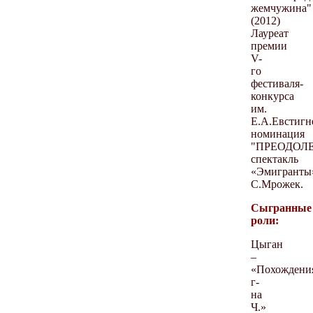
жемчужина"
(2012)
Лауреат
премии
V-
го
фестиваля-
конкурса
им.
Е.А.Евстигн
номинация
"ПРЕОДОЛ
спектакль
«Эмигранты
С.Мрожек.
Сыгранные
роли:
Цыган
–
«Похождени
г-
на
Ч.»