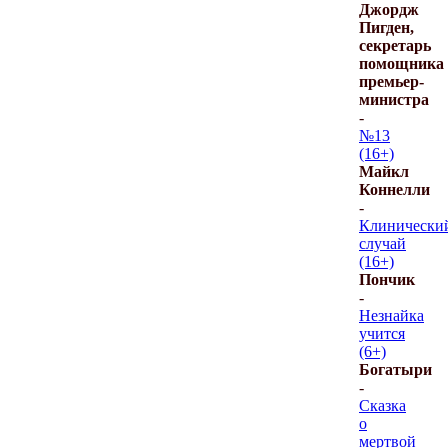
Джордж
Пигден,
секретарь
помощника
премьер-
министра
-
№13
(16+)
Майкл
Коннелли
-
Клинически
случай
(16+)
Пончик
-
Незнайка
учится
(6+)
Богатыри
-
Сказка
о
мертвой