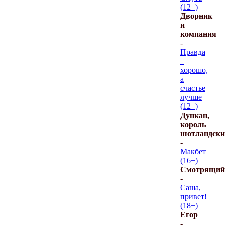
(12+)
Дворник
и
компания
-
Правда
–
хорошо,
а
счастье
лучше
(12+)
Дункан,
король
шотландск
-
Макбет
(16+)
Смотрящий
-
Саша,
привет!
(18+)
Егор
-