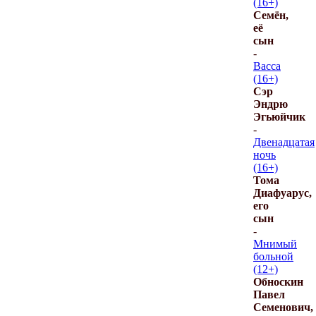
(16+)
Семён,
её
сын
-
Васса
(16+)
Сэр
Эндрю
Эгьюйчик
-
Двенадцатая
ночь
(16+)
Тома
Диафуарус,
его
сын
-
Мнимый
больной
(12+)
Обноскин
Павел
Семенович,