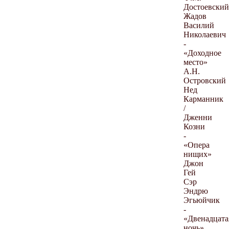
Достоевский
Жадов
Василий
Николаевич
-
«Доходное
место»
А.Н.
Островский
Нед
Карманник
/
Дженни
Козни
-
«Опера
нищих»
Джон
Гей
Сэр
Эндрю
Эгьюйчик
-
«Двенадцата
ночь»