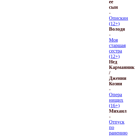
ее
сын
-
Опискин
(12+)
Володя
-
Моя
старшая
сестра
(12+)
Нед
Карманник
/
Дженни
Козни
-
Опера
нищих
(16+)
Михаил
-
Отпуск
по
ранению