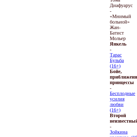
Диафуарус
-
«Мнимый
больной»
Жан-
Батист
Мольер
Янкель
-
Тарас
Бульба
(16+)
Бойе,
приближен
принцессы
-
Бесплодные
усилия
любви
(16+)
Второй
неизвестны
-
Зойкина