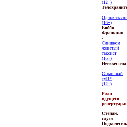
(12+)
Телохранит
-
Одноклассн
(16+)
Бобби
Франклин
-
Слишком
женатый
таксист
(16+)
Неизвестны
-
Страшный
суП*
(12+)
Роли
идущего
репертуара:
Степан,
слуга
Подколесин