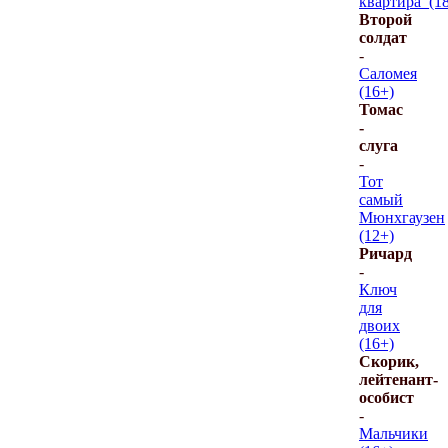
квартира_(1
Второй
солдат
-
Саломея
(16+)
Томас
-
слуга
-
Тот
самый
Мюнхгаузен
(12+)
Ричард
-
Ключ
для
двоих
(16+)
Скорик,
лейтенант-
особист
-
Мальчики