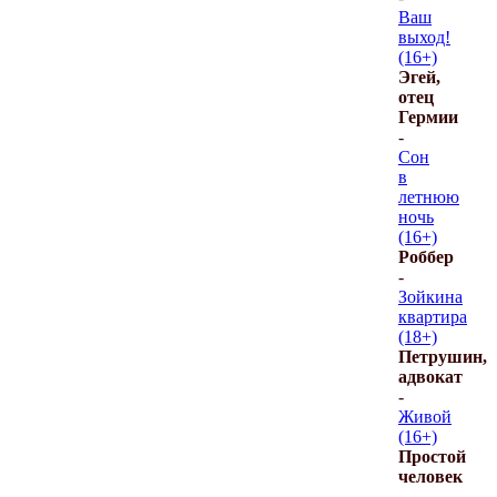
Ваш
выход!
(16+)
Эгей,
отец
Гермии
-
Сон
в
летнюю
ночь
(16+)
Роббер
-
Зойкина
квартира
(18+)
Петрушин,
адвокат
-
Живой
(16+)
Простой
человек
-