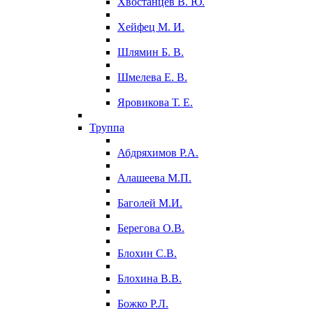
Хвостанцев В. Ю.
Хейфец М. И.
Шлямин Б. В.
Шмелева Е. В.
Яровикова Т. Е.
Труппа
Абдряхимов Р.А.
Алашеева М.П.
Баголей М.И.
Берегова О.В.
Блохин С.В.
Блохина В.В.
Божко Р.Л.