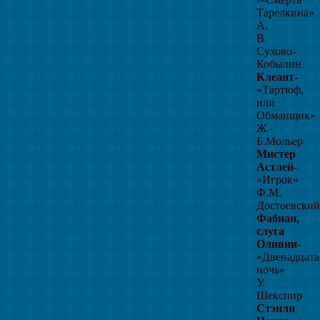
Тарелкина»
А.
В.
Сухово-
Кобылин
Клеант
-
«Тартюф,
или
Обманщик»
Ж.-
Б.Мольер
Мистер
Астлей
-
«Игрок»
Ф.М.
Достоевский
Фабиан,
слуга
Оливии
-
«Двенадцата
ночь»
У.
Шекспир
Стэнли