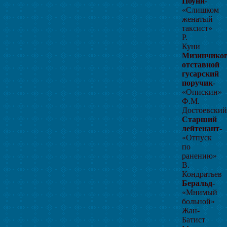
Поуни
-
«Слишком
женатый
таксист»
Р.
Куни
Мизинчиков
отставной
гусарский
поручик
-
«Опискин»
Ф.М.
Достоевский
Старший
лейтенант
-
«Отпуск
по
ранению»
В.
Кондратьев
Беральд
-
«Мнимый
больной»
Жан-
Батист