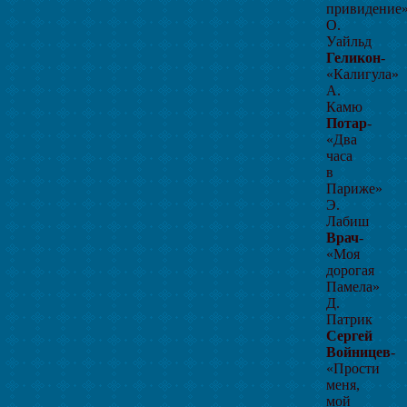
привидение
О.
Уайльд
Геликон
-
«Калигула»
А.
Камю
Потар
-
«Два
часа
в
Париже»
Э.
Лабиш
Врач
-
«Моя
дорогая
Памела»
Д.
Патрик
Сергей
Войницев
-
«Прости
меня,
мой