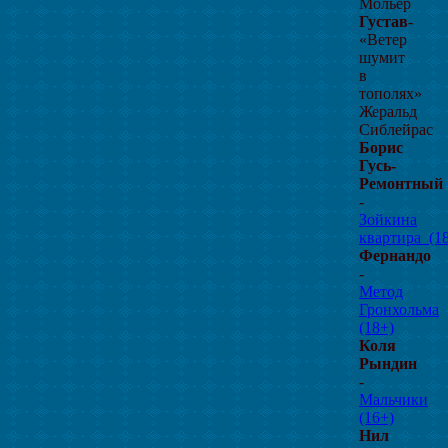
Мольер
Густав
-
«Ветер
шумит
в
тополях»
Жеральд
Сиблейрас
Борис
Гусь-
Ремонтный
-
Зойкина
квартира_(1
Фернандо
-
Метод
Гронхольма
(18+)
Коля
Рындин
-
Мальчики
(16+)
Нил