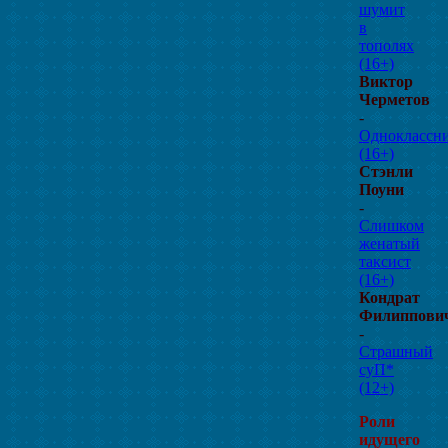
шумит
в
тополях
(16+)
Виктор
Черметов
-
Одноклассн
(16+)
Стэнли
Поуни
-
Слишком
женатый
таксист
(16+)
Кондрат
Филиппови
-
Страшный
суП*
(12+)
Роли
идущего