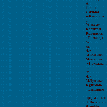
А.
Галин
Сильва
-
«Куколка»
Т.
Уильямс
Капитан
Копейкин
-
«Похождени
г-
на
Ч.»
М.Булгаков
Манилов
-
«Похожден
г-
на
Ч.»
М.Булгаков
Кудимов
-
«Свидание
в
предместье»
А.Вампилов
Джеффри
-