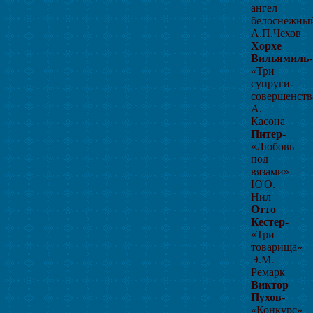
ангел
белоснежн
А.П.Чехов
Хорхе
Вильямиль
-
«Три
супруги-
совершенств
А.
Касона
Питер
-
«Любовь
под
вязами»
Ю'О.
Нил
Отто
Кестер
-
«Три
товарища»
Э.М.
Ремарк
Виктор
Пухов
-
«Конкурс»