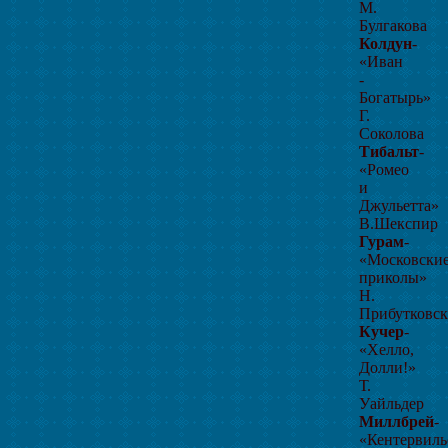
М.
Булгакова
Колдун
-
«Иван
-
Богатырь»
Г.
Соколова
Тибальт
-
«Ромео
и
Джульетта»
В.Шекспир
Гурам
-
«Московски
приколы»
Н.
Прибутковск
Кучер
-
«Хелло,
Долли!»
Т.
Уайльдер
Миллбрей
-
«Кентервиль