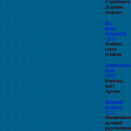
Стратоныч
Дудукин,
меценат
-
Без
вины
виноватые
(16+)
Фабиан,
слуга
Оливии
-
Двенадцатая
ночь
(16+)
Беральд,
брат
Аргана
-
Мнимый
больной
(12+)
Мизинчиков
дальний
родственни