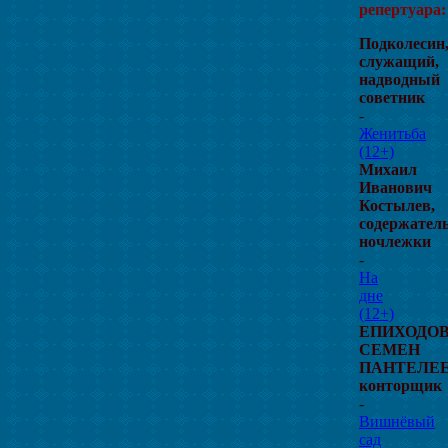
репертуара:
Подколесин
служащий,
надводный
советник
-
Женитьба
(12+)
Михаил
Иванович
Костылев,
содержател
ночлежки
-
На
дне
(12+)
ЕПИХОДО
СЕМЕН
ПАНТЕЛЕЕ
конторщик
-
Вишнёвый
сад