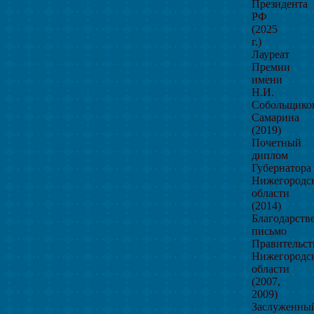
Президента
РФ
(2025
г.)
Лауреат
Премии
имени
Н.И.
Собольщико
Самарина
(2019)
Почетный
диплом
Губернатора
Нижегородс
области
(2014)
Благодарств
письмо
Правительст
Нижегородс
области
(2007,
2009)
Заслуженны