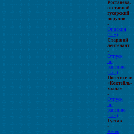
Ростанева,
отставной
гусарский
поручик
-
Опискин
(12+)
Старший
лейтенант
-
Отпуск
по
ранению
(12+)
Посетители
«Коктейль-
холла»
-
Отпуск
по
ранению
(12+)
Густав
-
Ветер