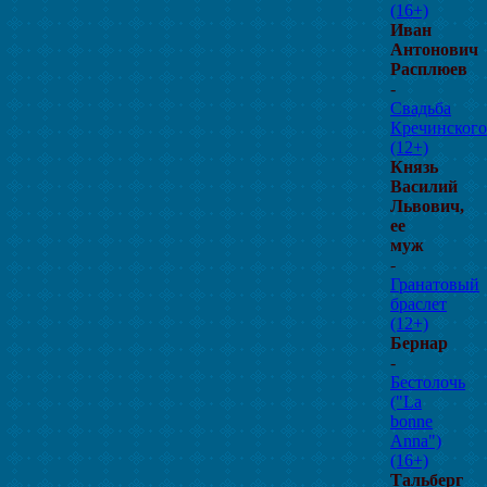
(16+)
Иван
Антонович
Расплюев
-
Свадьба
Кречинского
(12+)
Князь
Василий
Львович,
ее
муж
-
Гранатовый
браслет
(12+)
Бернар
-
Бестолочь
("La
bonne
Anna")
(16+)
Тальберг