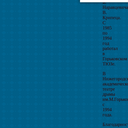
Б.
Наравцевича
В.
Крипеца.
С
1985
по
1994
год
работал
в
Горьковском
ТЮЗе.
В
Нижегородс
академическ
театре
драмы
им.М.Горько
с
1994
года.
Благодарнос