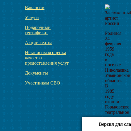
Вакансии
Заслуженны
Услуги
артист
России
Подарочный
сертификат
Родился
24
Акции театра
февраля
1959
Независимая оценка
года
качества
в
предоставления услуг
поселке
Николаевка
Документы
Ульяновской
области.
Участникам СВО
В
1985
году
окончил
Горьковское
театральное
училище
у
Версия для сл
педагогов