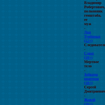
Владимир
Робертович,
полковник
генштаба,
ее
муж
-
Дни
Турбиных
(12+)
Следовател
-
Сдвиг
(18+)
Мертвое
тело
-
Зойкина
квартира
(18+)
Сергей
Дмитриеви
-
Живой
(16+)