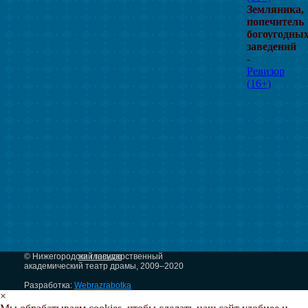
Земляника,
попечитель
богоугодны
заведений
-
Ревизор
(16+)
© Нижегородский государственный
на главную
академический театр драмы, 2009–2020
Разработка:
Webrazrabotka
×