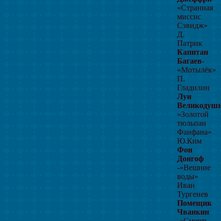
«Странная
миссис
Сэвидж»
Д.
Патрик
Капитан
Багаев
-
«Мотылёк»
П.
Гладилин
Луи
Великодуш
«Золотой
тюльпан
Фанфана»
Ю.Ким
Фон
Донгоф
-
«Вешние
воды»
Иван
Тургенев
Помещик
Чванкин
-
«Смерть