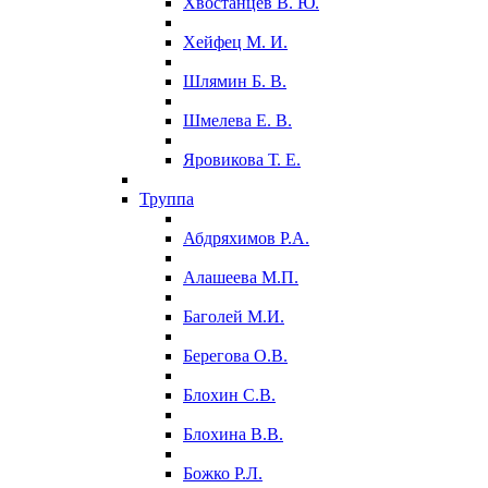
Хвостанцев В. Ю.
Хейфец М. И.
Шлямин Б. В.
Шмелева Е. В.
Яровикова Т. Е.
Труппа
Абдряхимов Р.А.
Алашеева М.П.
Баголей М.И.
Берегова О.В.
Блохин С.В.
Блохина В.В.
Божко Р.Л.