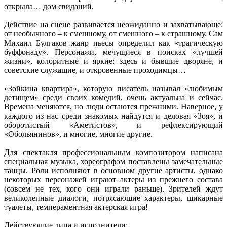
открыла… дом свиданий.
Действие на сцене развивается неожиданно и захватывающе:
от необычного – к смешному, от смешного – к страшному. Сам
Михаил Булгаков жанр пьесы определил как «трагическую
буффонаду». Персонажи, мечущиеся в поисках «лучшей
жизни», колоритные и яркие: здесь и бывшие дворяне, и
советские служащие, и откровенные проходимцы…
«Зойкина квартира», которую писатель называл «любимым
детищем» среди своих комедий, очень актуальна и сейчас.
Времена меняются, но люди остаются прежними. Наверное, у
каждого из нас среди знакомых найдутся и деловая «Зоя», и
оборотистый «Аметистов», и рефлексирующий
«Обольянинов», и многие, многие другие.
Для спектакля профессиональным композитором написана
специальная музыка, хореографом поставлены замечательные
танцы. Роли исполняют в основном другие артисты, однако
некоторых персонажей играют актеры из прежнего состава
(совсем не тех, кого они играли раньше). Зрителей ждут
великолепные диалоги, потрясающие характеры, шикарные
туалеты, темпераментная актерская игра!
Действующие лица и исполнители: