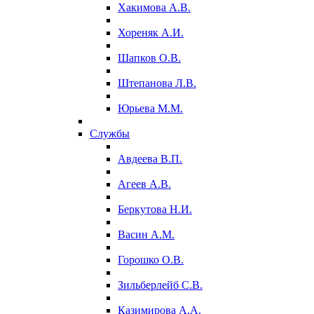
Хакимова А.В.
Хореняк А.И.
Шапков О.В.
Штепанова Л.В.
Юрьева М.М.
Службы
Авдеева В.П.
Агеев А.В.
Беркутова Н.И.
Васин А.М.
Горошко О.В.
Зильберлейб С.В.
Казимирова А.А.