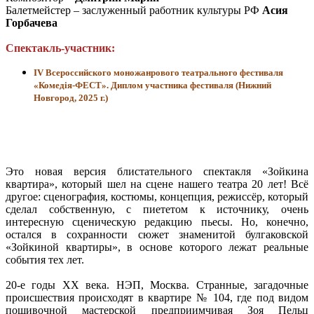
Балетмейстер – заслуженный работник культуры РФ
Асия
Горбачева
Спектакль-участник:
IV Всероссийского моножанрового театрального фестиваля
«Комедiя-ФЕСТ». Диплом участника фестиваля (Нижний
Новгород, 2025 г.)
Это новая версия блистательного спектакля «Зойкина
квартира», который шел на сцене нашего театра 20 лет! Всё
другое: сценография, костюмы, концепция, режиссёр, который
сделал собственную, с пиететом к источнику, очень
интересную сценическую редакцию пьесы. Но, конечно,
остался в сохранности сюжет знаменитой булгаковской
«Зойкиной квартиры», в основе которого лежат реальные
события тех лет.
20-е годы ХХ века. НЭП, Москва. Странные, загадочные
происшествия происходят в квартире № 104, где под видом
пошивочной мастерской предприимчивая Зоя Пельц