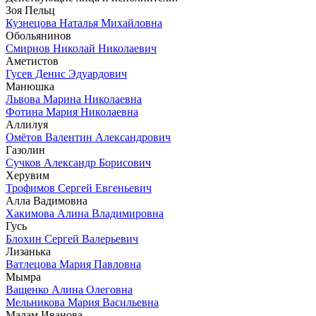
Зоя Пельц
Кузнецова Наталья Михайловна
Обольянинов
Смирнов Николай Николаевич
Аметистов
Гусев Денис Эдуардович
Манюшка
Львова Марина Николаевна
Фотина Мария Николаевна
Аллилуя
Омётов Валентин Александрович
Газолин
Сучков Александр Борисович
Херувим
Трофимов Сергей Евгеньевич
Алла Вадимовна
Хакимова Алина Владимировна
Гусь
Блохин Сергей Валерьевич
Лизанька
Ватлецова Мария Павловна
Мымра
Ващенко Алина Олеговна
Мельникова Мария Васильевна
Мадам Иванова