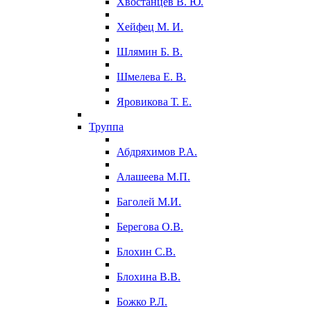
Хвостанцев В. Ю.
Хейфец М. И.
Шлямин Б. В.
Шмелева Е. В.
Яровикова Т. Е.
Труппа
Абдряхимов Р.А.
Алашеева М.П.
Баголей М.И.
Берегова О.В.
Блохин С.В.
Блохина В.В.
Божко Р.Л.