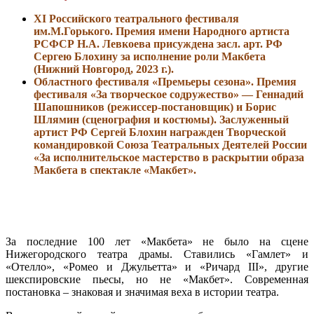
ХI Российского театрального фестиваля
им.М.Горького. Премия имени Народного артиста
РСФСР Н.А. Левкоева присуждена засл. арт. РФ
Сергею Блохину за исполнение роли Макбета
(Нижний Новгород, 2023 г.).
Областного фестиваля «Премьеры сезона». Премия
фестиваля «За творческое содружество» — Геннадий
Шапошников (режиссер-постановщик) и Борис
Шлямин (сценография и костюмы). Заслуженный
артист РФ Сергей Блохин награжден Творческой
командировкой Союза Театральных Деятелей России
«За исполнительское мастерство в раскрытии образа
Макбета в спектакле «Макбет».
За последние 100 лет «Макбета» не было на сцене
Нижегородского театра драмы. Ставились «Гамлет» и
«Отелло», «Ромео и Джульетта» и «Ричард III», другие
шекспировские пьесы, но не «Макбет». Современная
постановка – знаковая и значимая веха в истории театра.