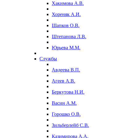
Хакимова А.В.
Хореняк А.И.
Шапков О.В.
Штепанова Л.В.
Юрьева М.М.
Службы
Авдеева В.П.
Агеев А.В.
Беркутова Н.И.
Васин А.М.
Горошко О.В.
Зильберлейб С.В.
Казимирова А.А.