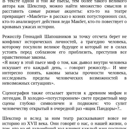
В тексте одной и той же пьесы, тем более такого великого
автора как Шекспир, можно найти множество смыслов и
расставить самые разные акценты: кто-то на театре
превращает «Макбета» в рассказ о кознях потусторонних сил,
кто-то анализирует действия леди Макбет, кто-то повествует о
кровавых ужасах истории.
Режиссёр Геннадий Шапошников за точку отсчета берет не
конфликт исторических личностей, а трагедию человека,
которому посулили великое будущее и который не в силах
устоять перед соблазном его приблизить, преступив все
нравственные законы.
«Я вижу в этой пьесе миф о том, как дьявол внутри человека
искушает его каждый день, – говорит режиссёр.– И мне
интересно понять, каковы запасы прочности человека,
исследовать пределы человеческих возможностей в
невозможных ситуациях».
Сценография также отсылает зрителя к древним мифам и
легендам. В холодно-«потустороннем» свете предметный мир
сцены глубоко символичен и подвижен: что сулит
человечеству открытый в очередной раз «ящик Пандоры»?..
Шекспир и вслед за ним театр рассказывают вовсе не
историю из XVII века. Они говорят о нас, о нашей жизни, о
том, что на её дальнейший ход влияют каждый наш поступок