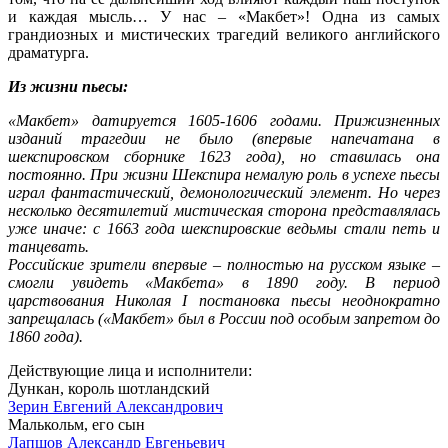
и каждая мысль… У нас – «Макбет»! Одна из самых
грандиозных и мистических трагедий великого английского
драматурга.
Из жизни пьесы:
«Макбет» датируется 1605-1606 годами. Прижизненных
изданий трагедии не было (впервые напечатана в
шекспировском сборнике 1623 года), но ставилась она
постоянно. При жизни Шекспира немалую роль в успехе пьесы
играл фантастический, демонологический элемент. Но через
несколько десятилетий мистическая сторона представлялась
уже иначе: с 1663 года шекспировские ведьмы стали петь и
танцевать.
Российские зрители впервые – полностью на русском языке –
смогли увидеть «Макбета» в 1890 году. В период
царствования Николая I постановка пьесы неоднократно
запрещалась («Макбет» был в России под особым запретом до
1860 года).
Действующие лица и исполнители:
Дункан, король шотландский
Зерин Евгений Александрович
Малькольм, его сын
Лапшов Александр Евгеньевич