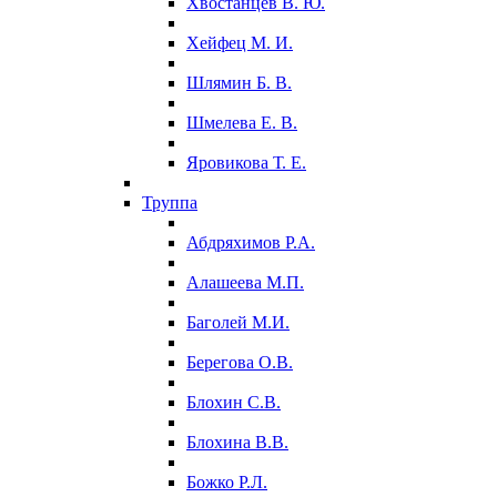
Хвостанцев В. Ю.
Хейфец М. И.
Шлямин Б. В.
Шмелева Е. В.
Яровикова Т. Е.
Труппа
Абдряхимов Р.А.
Алашеева М.П.
Баголей М.И.
Берегова О.В.
Блохин С.В.
Блохина В.В.
Божко Р.Л.