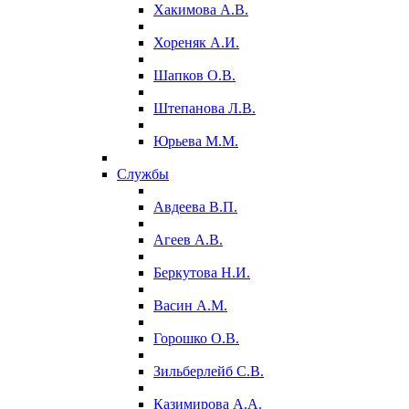
Хакимова А.В.
Хореняк А.И.
Шапков О.В.
Штепанова Л.В.
Юрьева М.М.
Службы
Авдеева В.П.
Агеев А.В.
Беркутова Н.И.
Васин А.М.
Горошко О.В.
Зильберлейб С.В.
Казимирова А.А.