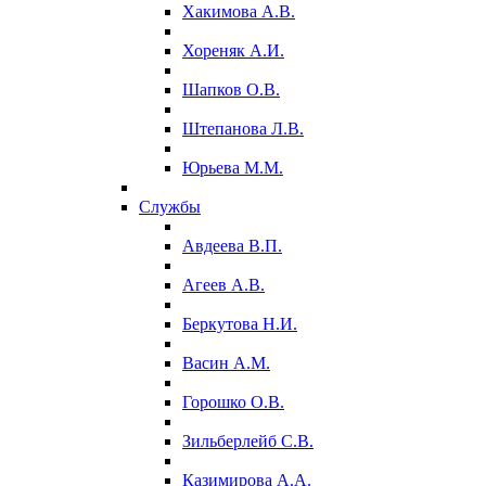
Хакимова А.В.
Хореняк А.И.
Шапков О.В.
Штепанова Л.В.
Юрьева М.М.
Службы
Авдеева В.П.
Агеев А.В.
Беркутова Н.И.
Васин А.М.
Горошко О.В.
Зильберлейб С.В.
Казимирова А.А.