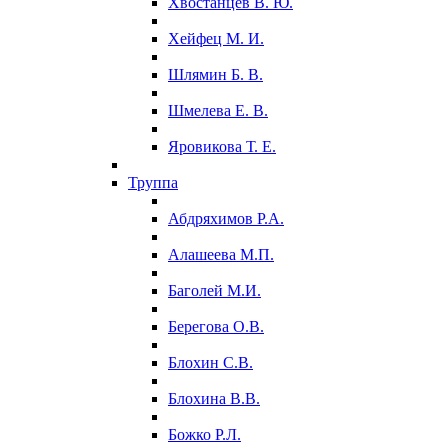
Хвостанцев В. Ю.
Хейфец М. И.
Шлямин Б. В.
Шмелева Е. В.
Яровикова Т. Е.
Труппа
Абдряхимов Р.А.
Алашеева М.П.
Баголей М.И.
Берегова О.В.
Блохин С.В.
Блохина В.В.
Божко Р.Л.