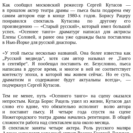
Как сообщил московский режиссер Сергей Кутасов —
в прошлом актер театра драмы — пьеса была подарена ему
самим автором еще в конце
1980-х
годов. Борису Рацеру
понравился спектакль Кутасова по другому его
произведению — «Старый русский», который имел большой
успех. «Осеннее танго» драматург написал для актрисы
Елены Соловей, и ранее она уже однажды была поставлена
в
Нью-Йорке
для русской диаспоры.
«У этой пьесы несколько названий. Она более известна как
„Русский медведь“, хотя сам автор называл ее „Танго
в сентябре“. Я пообещал поставить ее. Безусловно, пьеса
написана в другое время, и многое в ней не соответствует
контексту эпохи, в которой мы живем сейчас. Но ее суть,
драматизм и содержание будут актуальны всегда», —
подчеркнул Сергей Кутасов.
Тем не менее, путь «Осеннего танго» на сцену оказался
непростым. Когда Борис Рацель ушел из жизни, Кутасов дал
слово его вдове, что обязательно исполнит волю автора
и поставит пьесу. И четыре года спустя на сцене
Нижегородского театра драмы начались репетиции. В общей
сложности работа над спектаклем шла около месяца.
В спектакле заняты четыре актера. Роль русского маляра