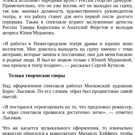
Алекса исполняет народный артист России Георгий Демуров.
Примечательно, что он уже восемь лет не выходил на сцену,
так как занимал должность художественного руководителя
театра, и эта работа станет для него первой после долгого
перерыва. Также в спектакле играют заслуженные артисты
России Тамара Кириллова и Анатолий Фирстов и молодая
актриса Юлия Муранова.
«Я работал в Нижегородском театре драмы и хорошо знаю
коллектив. Мне довелось выходить на сцену именно с теми
актерами, которые заняты в постановке, они для меня близкие
и родные люди. Я был не знаком только с Юлией Мурановой,
она пришла в театр позднее», — рассказал Сергей Кутасов.
Только творческие споры
Над оформлением спектакля работал Московский художник
Борис Лысиков. По его словам, образ был продиктован самой
пьесой.
«Я постарался отреагировать на то, что предложил режиссер,
и образ спектакля проявился достаточно легко», — отметил
Лысиков.
Что же касается музыкального оформления, то изначально
режиссер обратился к композитору Михаилу Хейфецу, чтобы