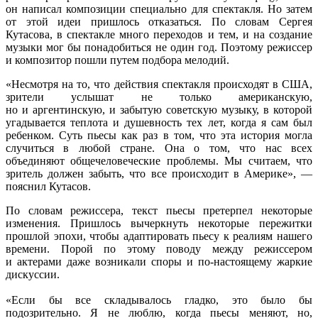
он написал композиции специально для спектакля. Но затем
от этой идеи пришлось отказаться. По словам Сергея
Кутасова, в спектакле много переходов и тем, и на создание
музыки мог бы понадобиться не один год. Поэтому режиссер
и композитор пошли путем подбора мелодий.
«Несмотря на то, что действия спектакля происходят в США,
зрители услышат не только американскую,
но и аргентинскую, и забытую советскую музыку, в которой
угадывается теплота и душевность тех лет, когда я сам был
ребенком. Суть пьесы как раз в том, что эта история могла
случиться в любой стране. Она о том, что нас всех
объединяют общечеловеческие проблемы. Мы считаем, что
зритель должен забыть, что все происходит в Америке», —
пояснил Кутасов.
По словам режиссера, текст пьесы претерпел некоторые
изменения. Пришлось вычеркнуть некоторые пережитки
прошлой эпохи, чтобы адаптировать пьесу к реалиям нашего
времени. Порой по этому поводу между режиссером
и актерами даже возникали споры и по-настоящему жаркие
дискуссии.
«Если бы все складывалось гладко, это было бы
подозрительно. Я не люблю, когда пьесы меняют, но,