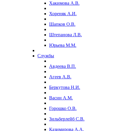
Хакимова А.В.
Хореняк А.И.
Шапков О.В.
Штепанова Л.В.
Юрьева М.М.
Службы
Авдеева В.П.
Агеев А.В.
Беркутова Н.И.
Васин А.М.
Горошко О.В.
Зильберлейб С.В.
Казимирова А.А.