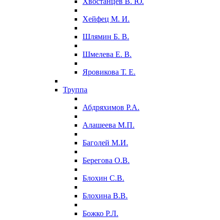
Хвостанцев В. Ю.
Хейфец М. И.
Шлямин Б. В.
Шмелева Е. В.
Яровикова Т. Е.
Труппа
Абдряхимов Р.А.
Алашеева М.П.
Баголей М.И.
Берегова О.В.
Блохин С.В.
Блохина В.В.
Божко Р.Л.