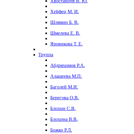
Хвостанцев В. Ю.
Хейфец М. И.
Шлямин Б. В.
Шмелева Е. В.
Яровикова Т. Е.
Труппа
Абдряхимов Р.А.
Алашеева М.П.
Баголей М.И.
Берегова О.В.
Блохин С.В.
Блохина В.В.
Божко Р.Л.