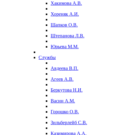
Хакимова А.В.
Хореняк А.И.
Шапков О.В.
Штепанова Л.В.
Юрьева М.М.
Службы
Авдеева В.П.
Агеев А.В.
Беркутова Н.И.
Васин А.М.
Горошко О.В.
Зильберлейб С.В.
Казимирова А.А.