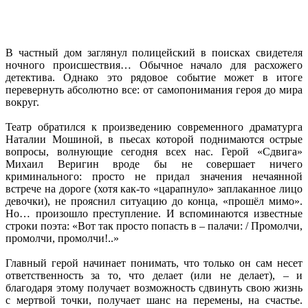
В частный дом заглянул полицейский в поисках свидетеля
ночного происшествия… Обычное начало для расхожего
детектива. Однако это рядовое событие может в итоге
перевернуть абсолютно все: от самопонимания героя до мира
вокруг.
Театр обратился к произведению современного драматурга
Наталии Мошиной, в пьесах которой поднимаются острые
вопросы, волнующие сегодня всех нас. Герой «Сдвига»
Михаил Веригин вроде бы не совершает ничего
криминального: просто не придал значения нечаянной
встрече на дороге (хотя как-то «царапнуло» заплаканное лицо
девочки), не прояснил ситуацию до конца, «прошёл мимо».
Но… произошло преступление. И вспоминаются известные
строки поэта: «Вот так просто попасть в – палачи: / Промолчи,
промолчи, промолчи!..»
Главный герой начинает понимать, что только он сам несет
ответственность за то, что делает (или не делает), – и
благодаря этому получает возможность сдвинуть свою жизнь
с мертвой точки, получает шанс на перемены, на счастье.