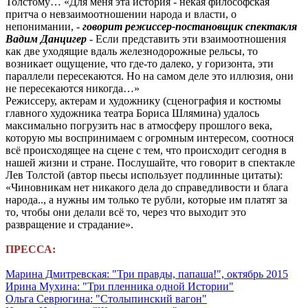
Толстому… «Для меня эта история - некая философская
притча о невзаимоотношении народа и власти, о
непонимании, -
говорит режиссер-постановщик спектакля
Вадим Данцигер
- Если представить эти взаимоотношения
как две уходящие вдаль железнодорожные рельсы, то
возникает ощущение, что где-то далеко, у горизонта, эти
параллели пересекаются. Но на самом деле это иллюзия, они
не пересекаются никогда…»
Режиссеру, актерам и художнику (сценография и костюмы
главного художника театра Бориса Шлямина) удалось
максимально погрузить нас в атмосферу прошлого века,
которую мы воспринимаем с огромным интересом, соотнося
всё происходящее на сцене с тем, что происходит сегодня в
нашей жизни и стране. Послушайте, что говорит в спектакле
Лев Толстой (автор пьесы использует подлинные цитаты):
«Чиновникам нет никакого дела до справедливости и блага
народа.., а нужны им только те рубли, которые им платят за
то, чтобы они делали всё то, через что выходит это
развращение и страдание».
ПРЕССА:
Марина Дмитревская: "Три правды, папаша!", октябрь 2015
Ирина Мухина: "Три пленника одной Истории"
Ольга Севрюгина: "Столыпинский вагон"