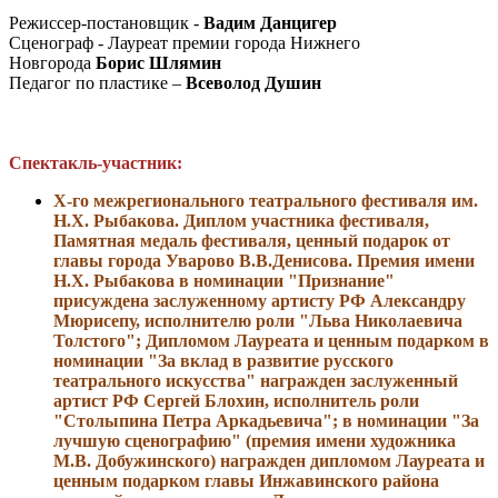
Режиссер-постановщик -
Вадим Данцигер
Сценограф - Лауреат премии города Нижнего
Новгорода
Борис Шлямин
Педагог по пластике –
Всеволод Душин
Спектакль-участник:
Х-го межрегионального театрального фестиваля им.
Н.Х. Рыбакова. Диплом участника фестиваля,
Памятная медаль фестиваля, ценный подарок от
главы города Уварово В.В.Денисова. Премия имени
Н.Х. Рыбакова в номинации "Признание"
присуждена заслуженному артисту РФ Александру
Мюрисепу, исполнителю роли "Льва Николаевича
Толстого"; Дипломом Лауреата и ценным подарком в
номинации "За вклад в развитие русского
театрального искусства" награжден заслуженный
артист РФ Сергей Блохин, исполнитель роли
"Столыпина Петра Аркадьевича"; в номинации "За
лучшую сценографию" (премия имени художника
М.В. Добужинского) награжден дипломом Лауреата и
ценным подарком главы Инжавинского района