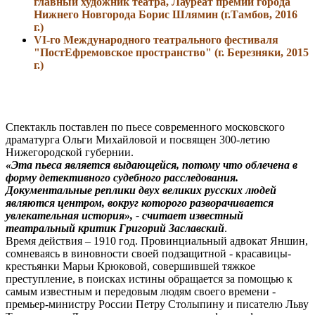
главный художник театра, Лауреат премии города
Нижнего Новгорода Борис Шлямин (г.Тамбов, 2016
г.)
VI-го Международного театрального фестиваля
"ПостЕфремовское пространство" (г. Березняки, 2015
г.)
Спектакль поставлен по пьесе современного московского
драматурга Ольги Михайловой и посвящен 300-летию
Нижегородской губернии.
«Эта пьеса является выдающейся, потому что облечена в
форму детективного судебного расследования.
Документальные реплики двух великих русских людей
являются центром, вокруг которого разворачивается
увлекательная история», - считает известный
театральный критик Григорий Заславский
.
Время действия – 1910 год. Провинциальный адвокат Яншин,
сомневаясь в виновности своей подзащитной - красавицы-
крестьянки Марьи Крюковой, совершившей тяжкое
преступление, в поисках истины обращается за помощью к
самым известным и передовым людям своего времени -
премьер-министру России Петру Столыпину и писателю Льву