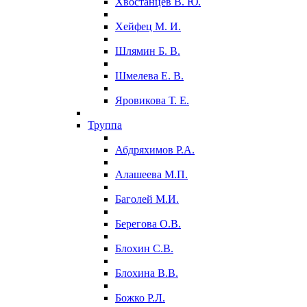
Хвостанцев В. Ю.
Хейфец М. И.
Шлямин Б. В.
Шмелева Е. В.
Яровикова Т. Е.
Труппа
Абдряхимов Р.А.
Алашеева М.П.
Баголей М.И.
Берегова О.В.
Блохин С.В.
Блохина В.В.
Божко Р.Л.