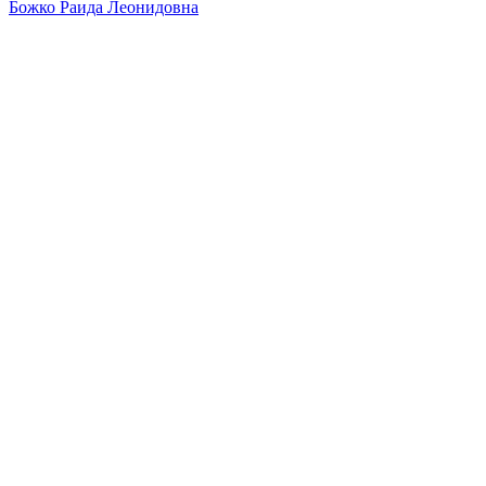
Божко Раида Леонидовна