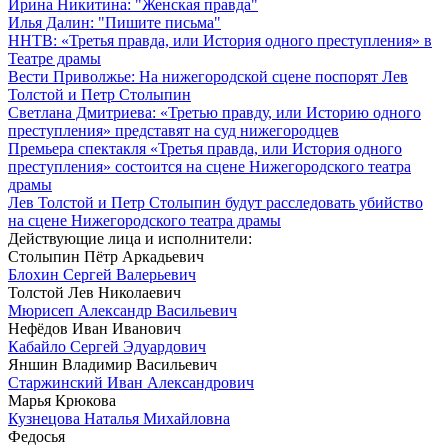
Ирина Никитина: "Женская правда"
Илья Далин: "Пишите письма"
ННТВ:
«Третья правда, или История одного преступления» в
Театре драмы
Вести Приволжье: На нижегородской сцене поспорят Лев
Толстой и Петр Столыпин
Светлана Дмитриева: «Третью правду, или Историю одного
преступления» представят на суд нижегородцев
Премьера спектакля «Третья правда, или История одного
преступления» состоится на сцене Нижегородского театра
драмы
Лев Толстой и Петр Столыпин будут расследовать убийство
на сцене Нижегородского театра драмы
Действующие лица и исполнители:
Столыпин Пётр Аркадьевич
Блохин Сергей Валерьевич
Толстой Лев Николаевич
Мюрисеп Александр Васильевич
Нефёдов Иван Иванович
Кабайло Сергей Эдуардович
Яншин Владимир Васильевич
Старжинский Иван Александрович
Марья Крюкова
Кузнецова Наталья Михайловна
Федосья