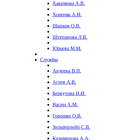
Хакимова А.В.
Хореняк А.И.
Шапков О.В.
Штепанова Л.В.
Юрьева М.М.
Службы
Авдеева В.П.
Агеев А.В.
Беркутова Н.И.
Васин А.М.
Горошко О.В.
Зильберлейб С.В.
Казимирова А.А.