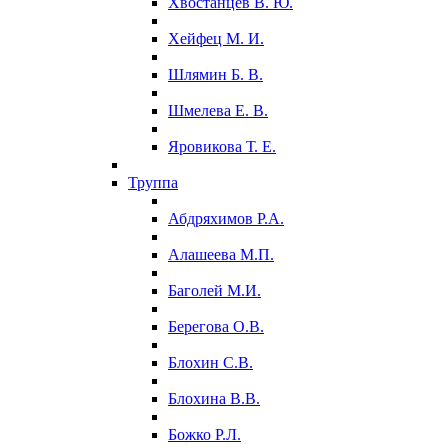
Хвостанцев В. Ю.
Хейфец М. И.
Шлямин Б. В.
Шмелева Е. В.
Яровикова Т. Е.
Труппа
Абдряхимов Р.А.
Алашеева М.П.
Баголей М.И.
Берегова О.В.
Блохин С.В.
Блохина В.В.
Божко Р.Л.