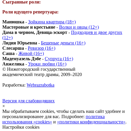
Сыгранные роли:
Роли идущего репертуара:
Манюшка
-
Зойкина квартира (18+)
Мастеровые и крестьяне
-
Волки и овцы (12+)
Дама в черном, Девица-эскорт
-
Подходцев и двое других
(12+)
Лидия Юрьевна
-
Бешеные деньги (16+)
Слесарша
-
Ревизор (16+)
Саша
-
Живой (16+)
Мадемуазель Дэбе
-
Супруга (16+)
Анжелика
-
Уроки любви (16+)
© Нижегородский государственный
академический театр драмы, 2009–2020
Разработка:
Webrazrabotka
Версия для слабовидящих
×
Мы обрабатываем cookies, чтобы сделать наш сайт удобнее и
персонализированее для вас. Подробнее:
политика
использования «cookies»
и
«политики конфиденциальности»
.
Настройки cookies