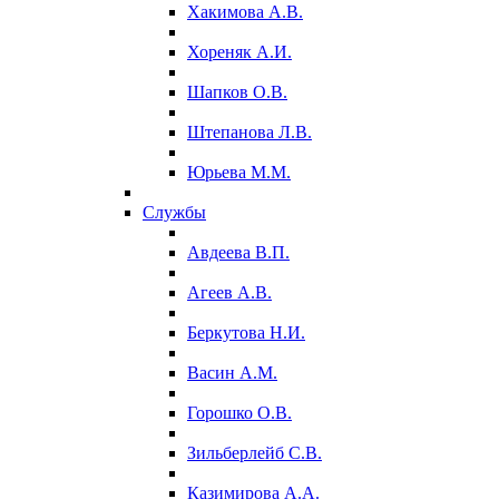
Хакимова А.В.
Хореняк А.И.
Шапков О.В.
Штепанова Л.В.
Юрьева М.М.
Службы
Авдеева В.П.
Агеев А.В.
Беркутова Н.И.
Васин А.М.
Горошко О.В.
Зильберлейб С.В.
Казимирова А.А.