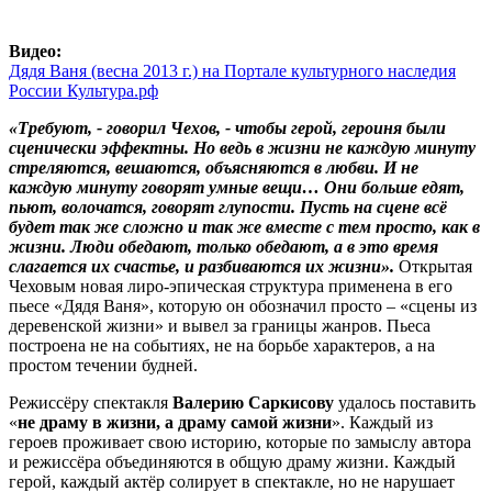
Видео:
Дядя Ваня (весна 2013 г.) на Портале культурного наследия
России Культура.рф
«Требуют, - говорил Чехов, - чтобы герой, героиня были
сценически эффектны. Но ведь в жизни не каждую минуту
стреляются, вешаются, объясняются в любви. И не
каждую минуту говорят умные вещи… Они больше едят,
пьют, волочатся, говорят глупости. Пусть на сцене всё
будет так же сложно и так же вместе с тем просто, как в
жизни. Люди обедают, только обедают, а в это время
слагается их счастье, и разбиваются их жизни».
Открытая
Чеховым новая лиро-эпическая структура применена в его
пьесе «Дядя Ваня», которую он обозначил просто – «сцены из
деревенской жизни» и вывел за границы жанров. Пьеса
построена не на событиях, не на борьбе характеров, а на
простом течении будней.
Режиссёру спектакля
Валерию Саркисову
удалось поставить
«
не драму в жизни, а драму самой жизни
». Каждый из
героев проживает свою историю, которые по замыслу автора
и режиссёра объединяются в общую драму жизни. Каждый
герой, каждый актёр солирует в спектакле, но не нарушает