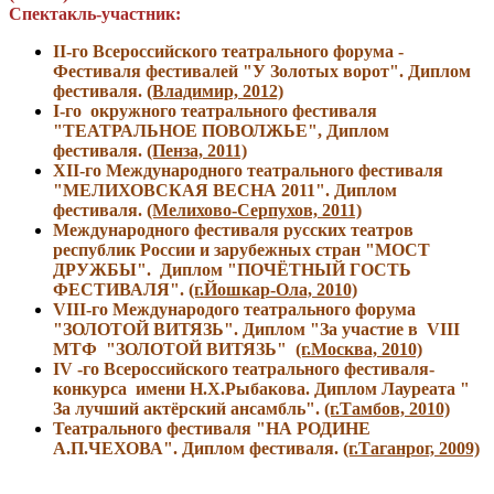
Спектакль-участник
:
II-го Всероссийского театрального форума -
Фестиваля фестивалей "У Золотых ворот". Диплом
фестиваля.
(Владимир, 2012)
I-го окружного театрального фестиваля
"ТЕАТРАЛЬНОЕ ПОВОЛЖЬЕ", Диплом
фестиваля.
(Пенза, 2011)
XII-го Международного театрального фестиваля
"МЕЛИХОВСКАЯ ВЕСНА 2011". Диплом
фестиваля.
(Мелихово-Серпухов, 2011)
Международного фестиваля русских театров
республик России и зарубежных стран "МОСТ
ДРУЖБЫ". Диплом "ПОЧЁТНЫЙ ГОСТЬ
ФЕСТИВАЛЯ".
(г.Йошкар-Ола, 2010)
VIII-го Международого театрального форума
"ЗОЛОТОЙ ВИТЯЗЬ". Диплом "За участие в VIII
МТФ "ЗОЛОТОЙ ВИТЯЗЬ"
(г.Москва, 2010)
IV -го Всероссийского театрального фестиваля-
конкурса имени Н.Х.Рыбакова. Диплом Лауреата "
За лучший актёрский ансамбль".
(г.Тамбов, 2010)
Театрального фестиваля "НА РОДИНЕ
А.П.ЧЕХОВА". Диплом фестиваля.
(г.Таганрог, 2009)