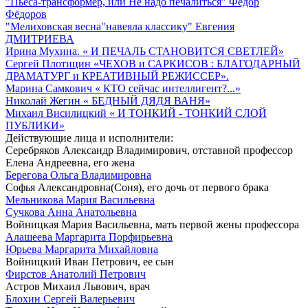
"Пьеса-трансформер, или Не надо печалиться" Фёдор
Фёдоров
"Мелиховская весна"навеяла классику" Евгения
ДМИТРИЕВА
Ирина Мухина. « И ПЕЧАЛЬ СТАНОВИТСЯ СВЕТЛЕЙ»
Сергей Плотицин «ЧЕХОВ и САРКИСОВ : БЛАГОДАРНЫЙ
ДРАМАТУРГ и КРЕАТИВНЫЙ РЕЖИССЕР».
Марина Самкович « КТО сейчас интеллигент?...»
Николай Жегин « БЕДНЫЙ ДЯДЯ ВАНЯ»
Михаил Висилицкий « И ТОНКИЙ - ТОНКИЙ СЛОЙ
ПУБЛИКИ»
Действующие лица и исполнители:
Серебряков Александр Владимирович, отставной профессор
Елена Андреевна, его жена
Берегова Ольга Владимировна
Софья Александровна(Соня), его дочь от первого брака
Мельникова Мария Васильевна
Сучкова Анна Анатольевна
Войницкая Мария Васильевна, мать первой жены профессора
Алашеева Маргарита Порфирьевна
Юрьева Маргарита Михайловна
Войницкий Иван Петрович, ее сын
Фирстов Анатолий Петрович
Астров Михаил Львович, врач
Блохин Сергей Валерьевич