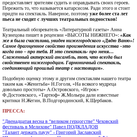
предоставляет зрителям судить и оправдывать своих героев.
Пережить то, что называется катарсисом. Ради этого и стоит
придти на спектакль. Наверное, поэтому
уже более ста лет
пьеса не сходит с лучших театральных подмостков!
Театральный обозреватель «Литературной газеты» Анна
Кузнецова пишет в рецензии «ВЫСОТЫ НИЖНЕГО»:
«Как
же я была счастлива, увидев нижегородского «Дядю Ваню»!
Самое драгоценное свойство произведения искусства –это
когда оно – про тебя. И это спектакль- про меня…
Слаженный актерский ансамбль, тот, что всегда был
свойственен нижегородцам. Гармоничный спектакль,
соединяющий прошлый театр с настоящим»
.
Подобную оценку этому и другим спектаклям нашего театра
таким как «Женитьба» Н.Гоголя, «На всякого мудреца
довольно простоты» А.Островского, «Игрок»
Ф.Достоевского, «Тартюф» Ж.Мольера дали известные
критики Н.Жегин, В.Подгородинский, К.Щербаков.
ПРЕССА:
"Двенадцатая весна в “великом герцогстве” Чеховский
фестиваль в Мелихове" Павел ПОДКЛАДОВ
"Талант держать паузу" - Григорий Заславский