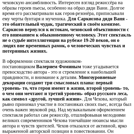
чеховскую ансамбливость. Интересен взгляд режиссёра на
образы героев пьесы, особенно на образ дяди Вани. Долгое
время его рассматривали как героя-резонёра, приписывали
ему черты бунтаря и мученика.
Для Саркисова дядя Ваня -
это обаятельный чудак, трагический в своём комизме.
Саркисов вернулся к истокам, чеховской объективности с
его вниманием к обыкновенному человеку. Этот спектакль
не о судьбе интеллигенции на рубеже 19-20 веков, он о
людях вне временных рамок, о человеческих чувствах и
потерянных жизнях.
В оформлении спектакля художником-
постановщиком
Валерием Фоминым
тоже угадывается
превосходство автора - это и стремление к наибольшей
правдивости, и внимание к деталям.
Многоуровневые
декорации создают три смысловых плана: первый
уровень- то, что герои имеют в жизни, второй уровень- то,
о чем они мечтают и третий уровень- образ русского леса,
как символ «другой, лучшей жизни»
. Для Чехова, который
рьяно принимал участие в постановках своих пьес, всегда был
очень важен звуковой ряд. Над музыкальным оформлением
спектакля работал сам режиссёр, отшлифовывая мелодиями
великих современников Чехова тончайшие нюансы мысли
автора и чувств зрителей. Чехов отказался от активной, ярко
выраженной авторской позиции в повествовании. Он