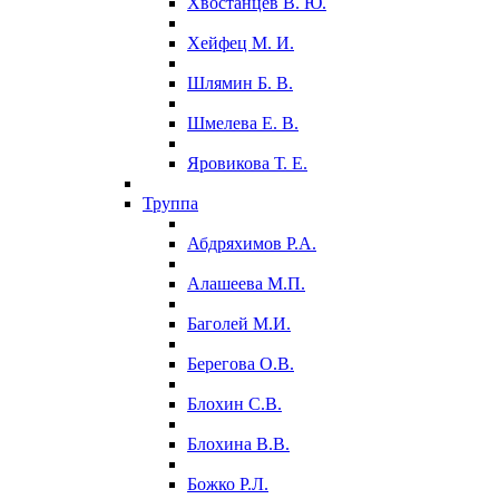
Хвостанцев В. Ю.
Хейфец М. И.
Шлямин Б. В.
Шмелева Е. В.
Яровикова Т. Е.
Труппа
Абдряхимов Р.А.
Алашеева М.П.
Баголей М.И.
Берегова О.В.
Блохин С.В.
Блохина В.В.
Божко Р.Л.