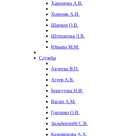
Хакимова А.В.
Хореняк А.И.
Шапков О.В.
Штепанова Л.В.
Юрьева М.М.
Службы
Авдеева В.П.
Агеев А.В.
Беркутова Н.И.
Васин А.М.
Горошко О.В.
Зильберлейб С.В.
Казимирова А.А.