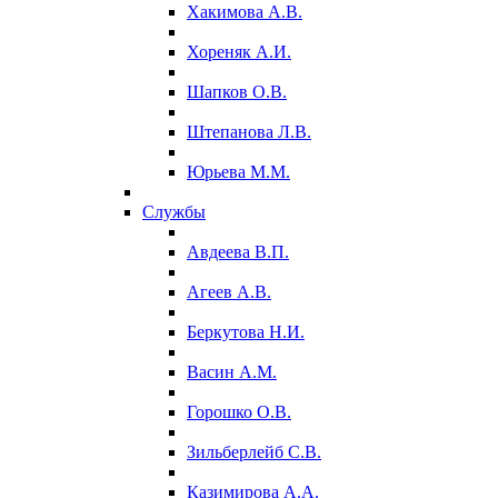
Хакимова А.В.
Хореняк А.И.
Шапков О.В.
Штепанова Л.В.
Юрьева М.М.
Службы
Авдеева В.П.
Агеев А.В.
Беркутова Н.И.
Васин А.М.
Горошко О.В.
Зильберлейб С.В.
Казимирова А.А.