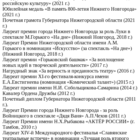
российскую культуру» (2021 г.)
Юбилейная медаль «В память 800-летия Нижнего Новгорода»
(2021 г.)
Почетная грамота Губернатора Нижегородской области (2021
г.)
Лауреат премии города Нижнего Новгорода за роль Луки в
спектакле М.Горького «На дне» (Нижний Новгород, 2018 г.)
Лауреат Премии Нижегородской области имени А.М.
Горького в номинации «Искусство» (за спектакль «На дне»)
(Нижний Новгород, 2018 г.)
Лауреат премии «Горьковский башмак» «За воплощение
новых идей в творческой деятельности» (2017 г.)
Нагрудный знак «За верность и преданность театру» (2016 г.)
Лауреат премии XI-го фестиваля-конкурса имени
Е.А.Евстигнеева (номинация «Комический талант») (2015 г.)
Лауреат премии имени Н.И. Собольщикова-Самарина (2014 г.)
Кавалер Ордена Дружбы (2012 г.)
Почетный диплом Губернатора Нижегородской области (2011
г.).
Лауреат Премии города Нижнего Новгорода - за роль
Войницкого в спектакле «Дядя Ваня» А.П.Чехов (2011 г.)
Лауреат Премии имени Н.Х.Рыбакова «АКТЁР РОССИИ» (г.
Тамбов, 2010 г.)
Лауреат XIV-й Международного фестивалья «Славянские
театральные встречи» в номинации «Лучшая роль второго