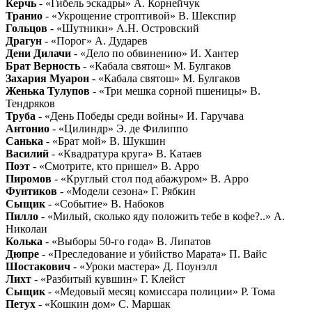
Керчь
- «Гибель эскадры» А. Корнейчук
Транио
- «Укрощение строптивой» В. Шекспир
Гольцов
- «Шутники» А.Н. Островский
Драгун
- «Порог» А. Дударев
Дени Дилачи
- «Дело по обвинению» И. Хантер
Брат Верность
- «Кабала святош» М. Булгаков
Захария Муарон
- «Кабала святош» М. Булгаков
Женька Тулупов
- «Три мешка сорной пшеницы» В.
Тендряков
Труба
- «День Победы среди войны» И. Гаручава
Антонио
- «Цилиндр» Э. де Филиппо
Санька
- «Брат мой» В. Шукшин
Василий
- «Квадратура круга» В. Катаев
Поэт
- «Смотрите, кто пришел» В. Арро
Пиромов
- «Круглый стол под абажуром» В. Арро
Фунтиков
- «Модели сезона» Г. Рябкин
Сыщик
- «Событие» В. Набоков
Пилло
- «Милый, сколько яду положить тебе в кофе?..» А.
Николаи
Колька
- «Выборы 50-го года» В. Липатов
Дюпре
- «Преследование и убийство Марата» П. Вайс
Шостакович
- «Уроки мастера» Д. Поунэлл
Лихт
- «Разбитый кувшин» Г. Клейст
Сыщик
- «Медовый месяц комиссара полиции» Р. Тома
Петух
- «Кошкин дом» С. Маршак