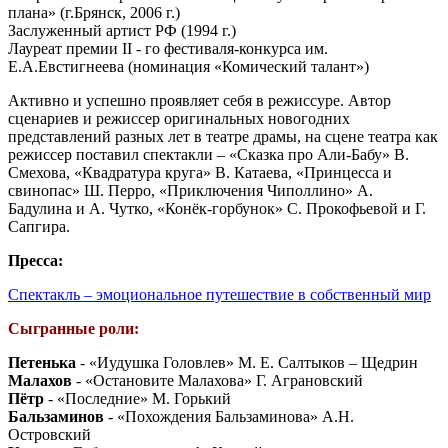
плана» (г.Брянск, 2006 г.)
Заслуженный артист РФ (1994 г.)
Лауреат премии II - го фестиваля-конкурса им.
Е.А.Евстигнеева (номинация «Комический талант»)
Активно и успешно проявляет себя в режиссуре. Автор
сценариев и режиссер оригинальных новогодних
представлений разных лет в театре драмы, на сцене театра как
режиссер поставил спектакли – «Сказка про Али-Бабу» В.
Смехова, «Квадратура круга» В. Катаева, «Принцесса и
свинопас» Ш. Перро, «Приключения Чиполлино» А.
Бадулина и А. Чутко, «Конёк-горбунок» С. Прокофьевой и Г.
Сапгира.
Пресса:
Спектакль – эмоциональное путешествие в собственный мир
Сыгранные роли:
Петенька
- «Иудушка Головлев» М. Е. Салтыков – Щедрин
Малахов
- «Остановите Малахова» Г. Аграновский
Пётр
- «Последние» М. Горький
Бальзаминов
- «Похождения Бальзаминова» А.Н.
Островский