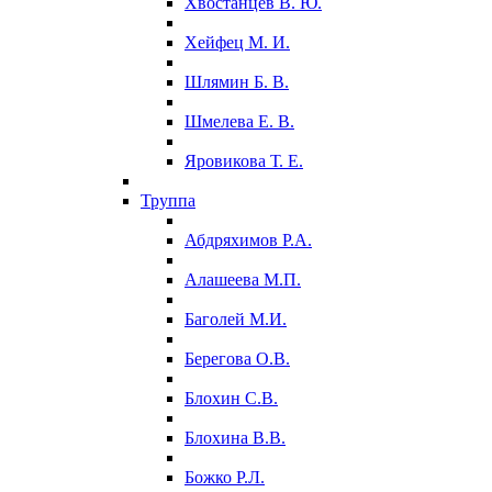
Хвостанцев В. Ю.
Хейфец М. И.
Шлямин Б. В.
Шмелева Е. В.
Яровикова Т. Е.
Труппа
Абдряхимов Р.А.
Алашеева М.П.
Баголей М.И.
Берегова О.В.
Блохин С.В.
Блохина В.В.
Божко Р.Л.