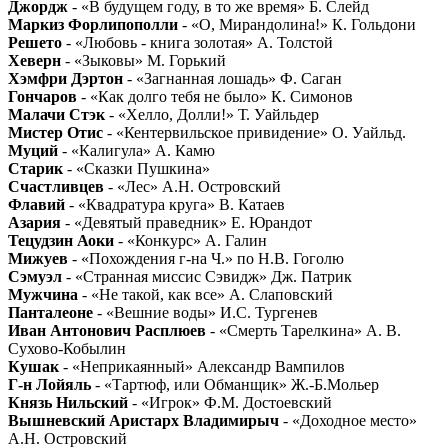
Джордж
- «В будущем году, в то же время» Б. Слейд
Маркиз Форлипополли
- «О, Мирандолина!» К. Гольдони
Решето
- «Любовь - книга золотая» А. Толстой
Хеверн
- «Зыковы» М. Горький
Хэмфри Дэртон
- «Загнанная лошадь» Ф. Саган
Гончаров
- «Как долго тебя не было» К. Симонов
Малачи Стэк
- «Хелло, Долли!» Т. Уайльдер
Мистер Отис
- «Кентервильское привидение» О. Уайльд.
Муций
- «Калигула» А. Камю
Старик
- «Сказки Пушкина»
Счастливцев
- «Лес» А.Н. Островский
Флавий
- «Квадратура круга» В. Катаев
Азария
- «Девятый праведник» Е. Юрандот
Тецудзин Аоки
- «Конкурс» А. Галин
Мижуев
- «Похождения г-на Ч.» по Н.В. Гоголю
Сэмуэл
- «Странная миссис Сэвидж» Дж. Патрик
Мужчина
- «Не такой, как все» А. Слаповский
Панталеоне
- «Вешние воды» И.С. Тургенев
Иван Антонович Расплюев
- «Смерть Тарелкина» А. В.
Сухово-Кобылин
Кушак
- «Неприкаянный» Александр Вампилов
Г-н Лойяль
- «Тартюф, или Обманщик» Ж.-Б.Мольер
Князь Нильский
- «Игрок» Ф.М. Достоевский
Вышневский Аристарх Владимирыч
- «Доходное место»
А.Н. Островский