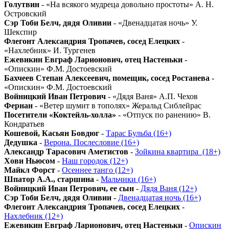
Голутвин
- «На всякого мудреца довольно простоты» А. Н.
Островский
Сэр Тоби Белч, дядя Оливии
- «Двенадцатая ночь» У.
Шекспир
Флегонт Александрия Тропачев, сосед Елецких
-
«Нахлебник» И. Тургенев
Ежевикин Евграф Ларионович, отец Настеньки
-
«Опискин» Ф.М. Достоевский
Бахчеев Степан Алексеевич, помещик, сосед Ростанева
-
«Опискин» Ф.М. Достоевский
Войницкий Иван Петрович
- «Дядя Ваня» А.П. Чехов
Фернан
- «Ветер шумит в тополях» Жеральд Сиблейрас
Посетители «Коктейль-холла»
- «Отпуск по ранению» В.
Кондратьев
Кошевой, Касьян Бовдюг
-
Тарас Бульба (16+)
Дедушка
-
Верона. Послесловие (16+)
Александр Тарасович Аметистов
-
Зойкина квартира_(18+)
Хови Ньюсом
-
Наш городок (12+)
Майкл Форст
-
Осеннее танго (12+)
Шпатор А.А., старшина
-
Мальчики (16+)
Войницкий Иван Петрович, ее сын
-
Дядя Ваня (12+)
Сэр Тоби Белч, дядя Оливии
-
Двенадцатая ночь (16+)
Флегонт Александрия Тропачев, сосед Елецких
-
Нахлебник (12+)
Ежевикин Евграф Ларионович, отец Настеньки
-
Опискин