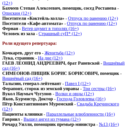
(12+)
Бахчеев Степан Алексеевич, помещик, сосед Ростанева
-
Опискин (12+)
Посетители «Коктейль-холла»
-
Отпуск по ранению (12+)
Посетители «Кафе-автомата»
-
Отпуск по ранению (12+)
Фернан
-
Ветер шумит в тополях (16+)
Человек из зала
-
Страшный суП* (12+)
Роли идущего репертуара:
Кочкарев, друг его
-
Женитьба (12+)
Лука, странник
-
На дне (12+)
ГАЕВ ЛЕОНИД АНДРЕЕВИЧ, брат Раневской
-
Вишнёвый
сад (16+)
СИМЕОНОВ-ПИЩИК БОРИС БОРИСОВИЧ, помещик
-
Вишнёвый сад (16+)
Талызин, генерал-лейтенант
-
Павел I (12+)
Ферапонт, сторож из земской управы
-
Три сестры (16+)
Вукол Наумыч Чугунов
-
Волки и овцы (12+)
Яков, Бурмистр, Доктор
-
Господа Головлевы (16+)
Пётр Константинович Муромский
-
Свадьба Кречинского
(12+)
Пациенты клиники
-
Параллельные влюбленности (16+)
Гавриил
-
Вышел ангел из тумана (12+)
Ричард Уилли, помощник премьер-министра
-
№13 (16+)