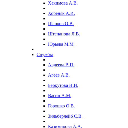
Хакимова А.В.
Хореняк А.И.
Шапков О.В.
Штепанова Л.В.
Юрьева М.М.
Службы
Авдеева В.П.
Агеев А.В.
Беркутова Н.И.
Васин А.М.
Горошко О.В.
Зильберлейб С.В.
Казимирова А.А.