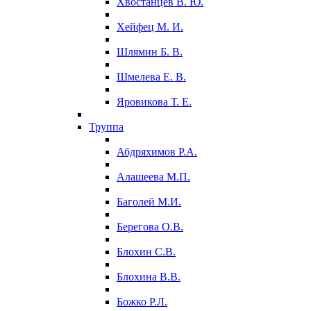
Хвостанцев В. Ю.
Хейфец М. И.
Шлямин Б. В.
Шмелева Е. В.
Яровикова Т. Е.
Труппа
Абдряхимов Р.А.
Алашеева М.П.
Баголей М.И.
Берегова О.В.
Блохин С.В.
Блохина В.В.
Божко Р.Л.