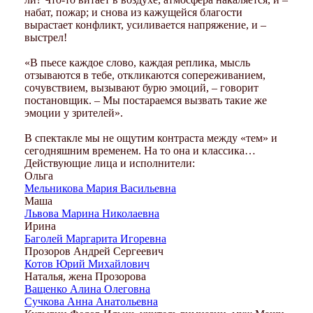
набат, пожар; и снова из кажущейся благости
вырастает конфликт, усиливается напряжение, и –
выстрел!
«В пьесе каждое слово, каждая реплика, мысль
отзываются в тебе, откликаются сопереживанием,
сочувствием, вызывают бурю эмоций, – говорит
постановщик. – Мы постараемся вызвать такие же
эмоции у зрителей».
В спектакле мы не ощутим контраста между «тем» и
сегодняшним временем. На то она и классика…
Действующие лица и исполнители:
Ольга
Мельникова Мария Васильевна
Маша
Львова Марина Николаевна
Ирина
Баголей Маргарита Игоревна
Прозоров Андрей Сергеевич
Котов Юрий Михайлович
Наталья, жена Прозорова
Ващенко Алина Олеговна
Сучкова Анна Анатольевна