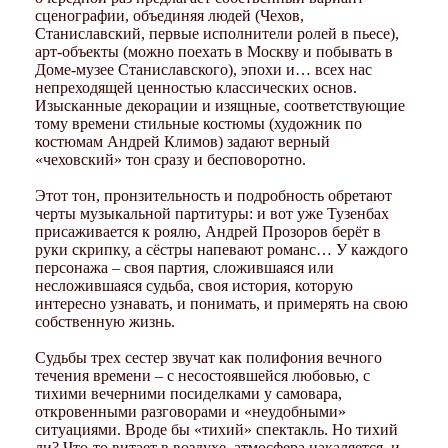
сценографии, объединяя людей (Чехов,
Станиславский, первые исполнители ролей в пьесе),
арт-объекты (можно поехать в Москву и побывать в
Доме-музее Станиславского), эпохи и… всех нас
непреходящей ценностью классических основ.
Изысканные декорации и изящные, соответствующие
тому времени стильные костюмы (художник по
костюмам Андрей Климов) задают верный
«чеховский» тон сразу и бесповоротно.
Этот тон, пронзительность и подробность обретают
черты музыкальной партитуры: и вот уже Тузенбах
присаживается к роялю, Андрей Прозоров берёт в
руки скрипку, а сёстры напевают романс… У каждого
персонажа – своя партия, сложившаяся или
несложившаяся судьба, своя история, которую
интересно узнавать, и понимать, и примерять на свою
собственную жизнь.
Судьбы трех сестер звучат как полифония вечного
течения времени – с несостоявшейся любовью, с
тихими вечерними посиделками у самовара,
откровенными разговорами и «неудобными»
ситуациями. Вроде бы «тихий» спектакль. Но тихий
ли? Что-то витает в воздухе, атмосфера накаляется, и –