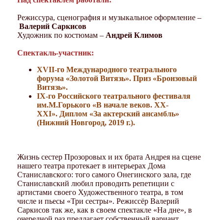
Режиссура, сценография и музыкальное оформление –
Валерий Саркисов
Художник по костюмам –
Андрей Климов
Спектакль-участник:
ХVII
-го
Международного театрального
форума «Золотой Витязь». Приз «Бронзовый
Витязь».
I
Х
-го Российского театрального фестиваля
им.М.Горького
«В начале веков. ХХ-
ХХI».
Диплом «За актерский ансамбль»
(Нижний Новгород, 2019 г.).
Жизнь сестер Прозоровых и их брата Андрея на сцене
нашего театра протекает в интерьерах Дома
Станиславского: того самого Онегинского зала, где
Станиславский любил проводить репетиции с
артистами своего Художественного театра, в том
числе и пьесы «Три сестры». Режиссёр Валерий
Саркисов так же, как в своем спектакле «На дне», в
очередной раз предлагает собственный вариант