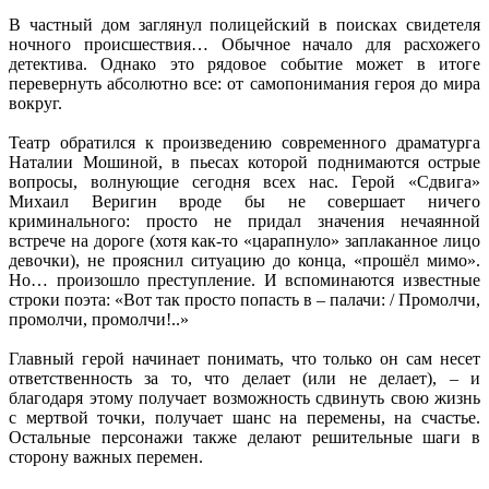
В частный дом заглянул полицейский в поисках свидетеля
ночного происшествия… Обычное начало для расхожего
детектива. Однако это рядовое событие может в итоге
перевернуть абсолютно все: от самопонимания героя до мира
вокруг.
Театр обратился к произведению современного драматурга
Наталии Мошиной, в пьесах которой поднимаются острые
вопросы, волнующие сегодня всех нас. Герой «Сдвига»
Михаил Веригин вроде бы не совершает ничего
криминального: просто не придал значения нечаянной
встрече на дороге (хотя как-то «царапнуло» заплаканное лицо
девочки), не прояснил ситуацию до конца, «прошёл мимо».
Но… произошло преступление. И вспоминаются известные
строки поэта: «Вот так просто попасть в – палачи: / Промолчи,
промолчи, промолчи!..»
Главный герой начинает понимать, что только он сам несет
ответственность за то, что делает (или не делает), – и
благодаря этому получает возможность сдвинуть свою жизнь
с мертвой точки, получает шанс на перемены, на счастье.
Остальные персонажи также делают решительные шаги в
сторону важных перемен.