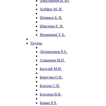
Хвостанцев В. Ю.
Хейфец М. И.
Шлямин Б. В.
Шмелева Е. В.
Яровикова Т. Е.
Труппа
Абдряхимов Р.А.
Алашеева М.П.
Баголей М.И.
Берегова О.В.
Блохин С.В.
Блохина В.В.
Божко Р.Л.