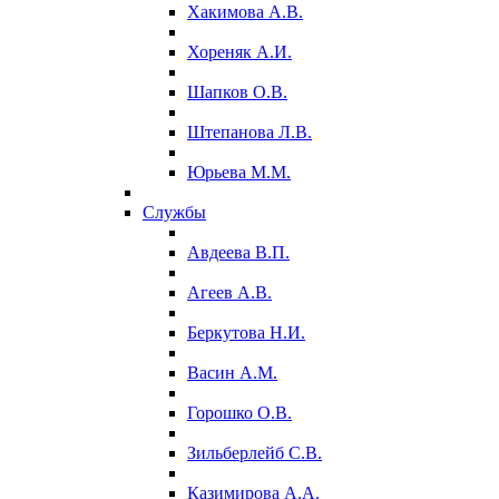
Хакимова А.В.
Хореняк А.И.
Шапков О.В.
Штепанова Л.В.
Юрьева М.М.
Службы
Авдеева В.П.
Агеев А.В.
Беркутова Н.И.
Васин А.М.
Горошко О.В.
Зильберлейб С.В.
Казимирова А.А.