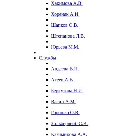
Хакимова А.В.
Хореняк А.И.
Шапков О.В.
Штепанова Л.В.
Юрьева М.М.
Службы
Авдеева В.П.
Агеев А.В.
Беркутова Н.И.
Васин А.М.
Горошко О.В.
Зильберлейб С.В.
Казимирова А.А.