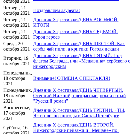
октября 2021
Четверг, 21
Поздравляем лауреата!
октября 2021
Четверг, 21
Дневник X фестиваля/ДЕНЬ ВОСЬМОЙ.
октября 2021
ИТОГИ
Четверг, 21
Дневник X фестиваля/ДЕНЬ СЕДЬМОЙ.
октября 2021
Город героев
Среда, 20
Дневник X фестиваля/ДЕНЬ ШЕСТОЙ. Как
октября 2021
сербы чай пили, а критики Гоголя искали
Дневник X фестиваля/ДЕНЬ ПЯТЫЙ. Под
Вторник, 19
флагом Белграда, или «Мешавина» сербского с
октября 2021
нижегородским
Понедельник,
18 октября
Внимание! ОТМЕНА СПЕКТАКЛЯ!
2021
Понедельник,
Дневник X фестиваля/ДЕНЬ ЧЕТВЕРТЫЙ.
18 октября
Осенний Нижний, прекрасные розы и сотый
2021
"Русский роман"
Воскресенье,
Дневник X фестиваля/ДЕНЬ ТРЕТИЙ. «ТЫ,
17 октября
Я» и прогноз погоды в Санкт-Петербурге
2021
Дневник X фестиваля/ДЕНЬ ВТОРОЙ.
Суббота, 16
Нижегородские пейзажи и «Мещане» по-
октября 2021