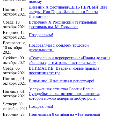
новому
Дневник X фестиваля/ДЕНЬ ПЕРВЫЙ. Две
Пятница, 15
звезды. Или Горький-великан и Рената
октября 2021
Литвинова
Среда, 13
Встречаем Х Российский театральный
октября 2021
фестиваль им. М. Горького!
Вторник, 12
Поздравляем!
октября 2021
Воскресенье,
Поздравляем с юбилеем трудовой
10 октября
деятельности!
2021
Суббота, 09
«Театральный перекресток»: «Планы должны
октября 2021
сбываться, а театралы – встречаться!»
Среда, 06
ВНИМАНИЕ! Введены новые правила
октября 2021
посещения театра
Пятница, 01
Внимание! Изменения в репертуаре!
октября 2021
Заслуженная артистка России Елена
Пятница, 01
Суродейкина: «…потрясающая актриса,
октября 2021
которой можно доверить любую роль...»
Четверг, 30
Поздравляем!
сентября 2021
Вторник, 28
Приглашаем 8 октября на «Театральный