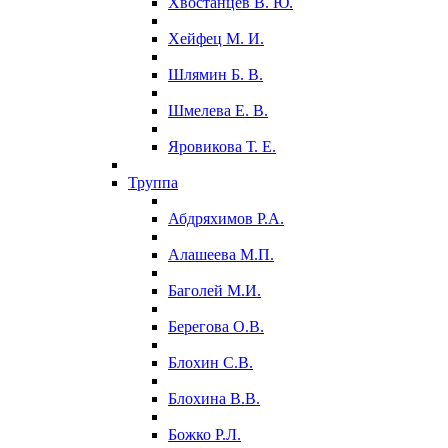
Хвостанцев В. Ю.
Хейфец М. И.
Шлямин Б. В.
Шмелева Е. В.
Яровикова Т. Е.
Труппа
Абдряхимов Р.А.
Алашеева М.П.
Баголей М.И.
Берегова О.В.
Блохин С.В.
Блохина В.В.
Божко Р.Л.