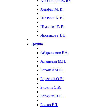
Хвостанцев В. Ю.
Хейфец М. И.
Шлямин Б. В.
Шмелева Е. В.
Яровикова Т. Е.
Труппа
Абдряхимов Р.А.
Алашеева М.П.
Баголей М.И.
Берегова О.В.
Блохин С.В.
Блохина В.В.
Божко Р.Л.