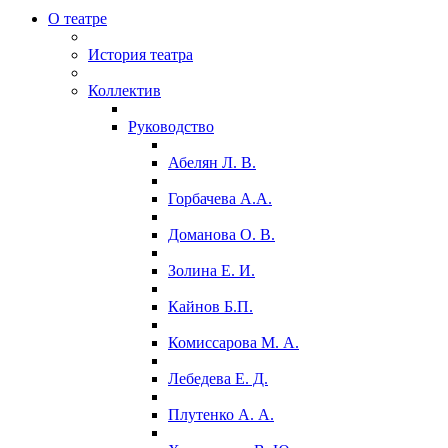
О театре
История театра
Коллектив
Руководство
Абелян Л. В.
Горбачева А.А.
Доманова О. В.
Золина Е. И.
Кайнов Б.П.
Комиссарова М. А.
Лебедева Е. Д.
Плутенко А. А.