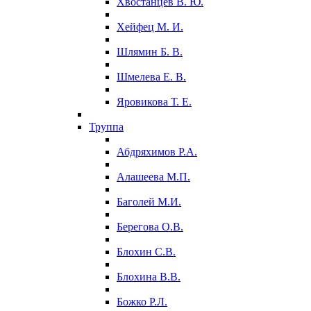
Хвостанцев В. Ю.
Хейфец М. И.
Шлямин Б. В.
Шмелева Е. В.
Яровикова Т. Е.
Труппа
Абдряхимов Р.А.
Алашеева М.П.
Баголей М.И.
Берегова О.В.
Блохин С.В.
Блохина В.В.
Божко Р.Л.