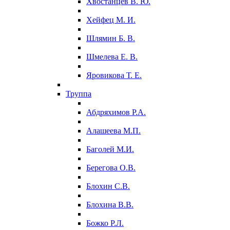
Хвостанцев В. Ю.
Хейфец М. И.
Шлямин Б. В.
Шмелева Е. В.
Яровикова Т. Е.
Труппа
Абдряхимов Р.А.
Алашеева М.П.
Баголей М.И.
Берегова О.В.
Блохин С.В.
Блохина В.В.
Божко Р.Л.